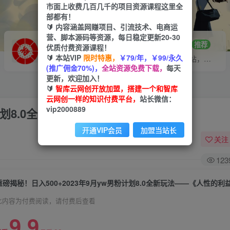
市面上收费几百几千的项目资源课程这里全
部都有！
🔰 内容涵盖网赚项目、引流技术、电商运
营、脚本源码等资源，每日稳定更新20-30
VIP推广
招募站长
70%分佣
推荐
优质付费资源课程！
🔰 本站VIP
限时特惠，
￥79/年，￥99/永久
会员专属推广链接
搭建同款网站，自己当老板
(推广佣金70%)，
全站资源免费下载，
每天
更新，欢迎加入！
🔰
智库云网创开放加盟，搭建一个和智库
云网创一样的知识付费平台，
站长微信：
vip2000889
粉计划8.0全新玩法——《人性的利益》
开通VIP会员
加盟当站长
关注
123
重磅揭秘！日入500+2023年9月yw男粉计划8.0全新玩法——《人性的利
此内容为付费阅读，请付费后查看
9.9