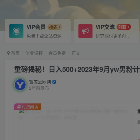
VIP会员
VIP交流
抢先
群聊
免费下载全站资源
研究探讨更多创业项目路子。
首页
创业课程
会员免费
正文
重磅揭秘！日入500+2023年9月yw男
智库云网创
2年前发布
付费阅读