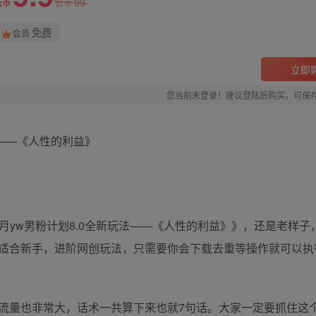
99
云币
云币
免费
会员
立即
您当前未登录！建议登陆后购买，可保
玩法——《人性的利益》
年9月yw男粉计划8.0全新玩法——《人性的利益》》，还是老样子
适合新手，进阶网创玩法，只需要你会下载去重等操作就可以执
流量也非常大，话术一共算下来也就7句话。大家一定要抓住这