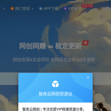
W
免费下载
热门项目
APP下载
VIP会员
加盟
网创网赚 ∞ 稳定更新
网创资源&实战项目 全网首发全年365天更新
智库云网创资源站
引流
抖音
直播
小红书
剪辑
快手
智库云网创 | 专注优质VIP网课资源分享，