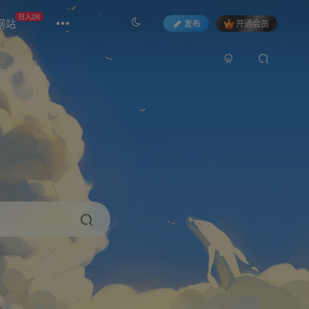
日入2K
网站
发布
开通会员