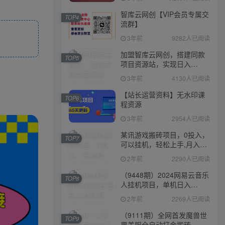
智库云网创【VIP会员专属交
TOP4
流群】
3年前
9282人已阅读
加盟智库云网创，搭建同款
TOP5
项目资源站，实现日入
2000+
3年前
4130人已阅读
【站长运营资料】无水印课
TOP6
程资源
3年前
2954人已阅读
某讯游戏搬砖项目，0投入，
TOP7
可以挂机，轻松上手,月入
3000+上不封顶
2年前
2290人已阅读
（9448期）2024网易云音乐
TOP8
人挂机项目，单机日入
150+，无脑月入5000+
2年前
2269人已阅读
（9111期）全网首发魔兽世
TOP9
界美服全自动打金搬砖，日