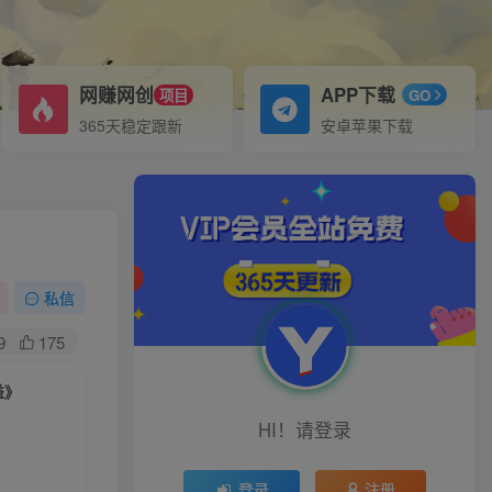
网赚网创
APP下载
项目
GO
365天稳定跟新
安卓苹果下载
私信
9
175
益》
HI！请登录
登录
注册