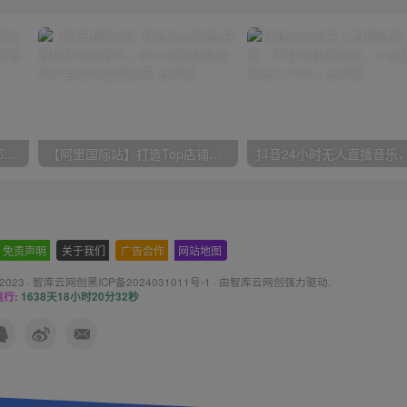
小红书最新拉新野路子，一部手机即可操作，一单15块，做得好日入2000+
【阿里国际站】打造Top店铺&获得优质询盘客户，​95%的国际站讲师不会说的运营技巧
免责声明
-
关于我们
-
广告合作
-
网站地图
 2023 ·
智库云网创黑ICP备2024031011号-1
· 由
智库云网创
强力驱动.
行:
1638天18小时20分34秒