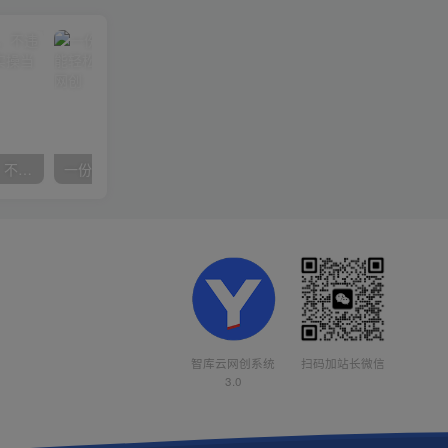
抖音24小时无人直播音乐，不违规，不封号纯撸音浪，小白实操当天日入1000+
一份资料多种变现方式，小白也能轻松上手，日入800不是问题
智库云网创系统
扫码加站长微信
3.0