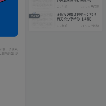
入1000+，简单好操作，保
2年前
2213人已阅读
姆级教学
无限接码撸红包单号0.75项
TOP10
目无偿分享给你【揭秘】
2年前
2170人已阅读
利益，请联系
上删除退出 涉