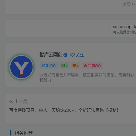
点赞
17
Behind every beautifu
智库云网创
关注
2.1W+
0
2
1125W+
破茧成蝶的美好生活都有伤痛
上一篇
百度搬砖项目，单人一天稳定200+，全新玩法思路【揭秘】
相关推荐