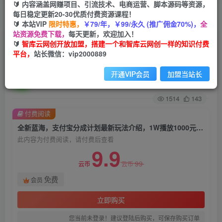
🔰 内容涵盖网赚项目、引流技术、电商运营、脚本源码等资源，
每日稳定更新20-30优质付费资源课程！
首页
创业课程
会员免费
正文
🔰 本站VIP
限时特惠，
￥79/年，￥99/永久 (推广佣金70%)，
全
站资源免费下载，
每天更新，欢迎加入！
全新蓝海，支付宝分成计划最新玩法介绍，1W播
🔰
智库云网创开放加盟，搭建一个和智库云网创一样的知识付费
平台，
站长微信：vip2000889
放1000元！【揭秘】
开通VIP会员
加盟当站长
智库云网创
关注
私信
2年前发布
1514
143
付费阅读
全新蓝海，支付宝分成计划最新玩法介绍，1W播放1000元！【揭秘】
此内容为付费阅读，请付费后查看
9.9
99
云币
云币
免费
会员
立即购买
您当前未登录！建议登陆后购买，可保存购买订单