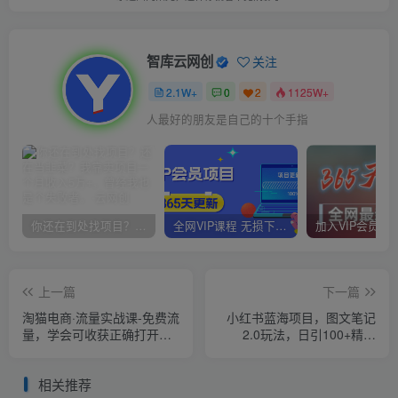
智库云网创
关注
2.1W+
0
2
1125W+
人最好的朋友是自己的十个手指
你还在到处找项目？还在当韭菜？我靠卖项目一个月收入5万+，曾经我也是个失败者。
全网VIP课程 无损下载~
上一篇
下一篇
淘猫电商·流量实战课-免费流
小红书蓝海项目，图文笔记
量，学会可收获正确打开免
2.0玩法，日引100+精准
费流量的技巧和方法
粉，轻松月入过10000【揭
秘】
相关推荐