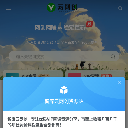
网创网赚 ∞ 稳定更新
网创资源&实战项目 全网首发全年365天更新
输入关键词搜索
VIP会员
VIP交流
抢先
群聊
免费下载全站资源
研究探讨更多创业项目路子。
VIP推广
招募站长
70%分佣
推荐
智库云网创资源站
会员专属推广链接
搭建同款网站，自己当老板
智库云网创 | 专注优质VIP网课资源分享，市面上收费几百几千
网赚网创
APP下载
项目
GO
的项目资源课程这里全部都有！
365天稳定跟新
安卓苹果下载