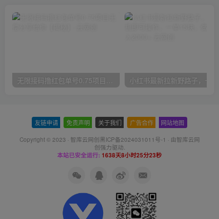
无限接码撸红包单号0.75项目无偿分享给你【揭秘】
小红
友链申请
-
免责声明
-
关于我们
-
广告合作
-
网站地图
Copyright © 2023 ·
智库云网创黑ICP备2024031011号-1
· 由
智库云网
创
强力驱动.
本站已安全运行:
1638天8小时25分24秒