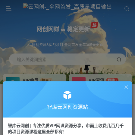
网创网赚 ∞ 稳定更新
网创资源&实战项目 全网首发全年365天更新
输入关键词搜索
VIP会员
VIP交流
抢先
群聊
免费下载全站资源
研究探讨更多创业项目路子。
VIP推广
招募站长
70%分佣
推荐
智库云网创资源站
会员专属推广链接
搭建同款网站，自己当老板
智库云网创 | 专注优质VIP网课资源分享，市面上收费几百几千
网赚网创
APP下载
项目
GO
的项目资源课程这里全部都有！
365天稳定跟新
安卓苹果下载