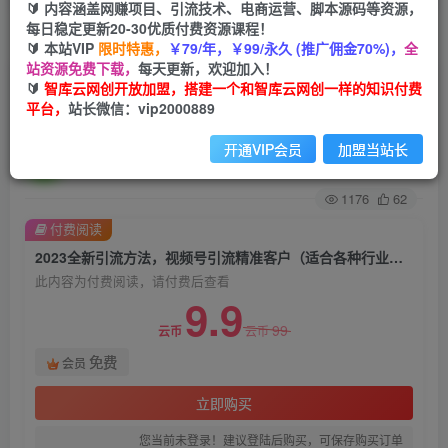
🔰 内容涵盖网赚项目、引流技术、电商运营、脚本源码等资源，
每日稳定更新20-30优质付费资源课程！
首页
创业课程
会员免费
正文
🔰 本站VIP
限时特惠，
￥79/年，￥99/永久 (推广佣金70%)，
全
站资源免费下载，
每天更新，欢迎加入！
2023全新引流方法，视频号引流精准客户（适合
🔰
智库云网创开放加盟，搭建一个和智库云网创一样的知识付费
平台，
站长微信：vip2000889
各种行业）【揭秘】
开通VIP会员
加盟当站长
智库云网创
关注
私信
2年前发布
1176
62
付费阅读
2023全新引流方法，视频号引流精准客户（适合各种行业）【揭秘】
此内容为付费阅读，请付费后查看
9.9
99
云币
云币
免费
会员
立即购买
您当前未登录！建议登陆后购买，可保存购买订单