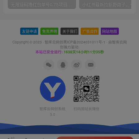
无限接码撸红包单号0.75项目无偿分享给你【揭秘】
小红
友链申请
-
免责声明
-
关于我们
-
广告合作
-
网站地图
Copyright © 2023 ·
智库云网创黑ICP备2024031011号-1
· 由
智库云网
创
强力驱动.
本站已安全运行:
1638天14小时11分37秒
智库云网创系统
扫码加站长微信
3.0
62