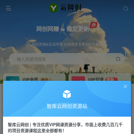
网创网赚 ∞ 稳定更新
网创资源&实战项目 全网首发全年365天更新
输入关键词搜索
VIP会员
VIP交流
抢先
群聊
免费下载全站资源
研究探讨更多创业项目路子。
VIP推广
招募站长
70%分佣
推荐
智库云网创资源站
会员专属推广链接
搭建同款网站，自己当老板
智库云网创 | 专注优质VIP网课资源分享，市面上收费几百几千
网赚网创
APP下载
项目
GO
的项目资源课程这里全部都有！
365天稳定跟新
安卓苹果下载