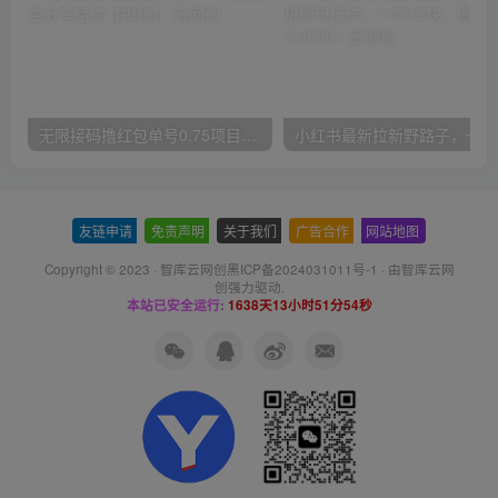
无限接码撸红包单号0.75项目无偿分享给你【揭秘】
小红
友链申请
-
免责声明
-
关于我们
-
广告合作
-
网站地图
Copyright © 2023 ·
智库云网创黑ICP备2024031011号-1
· 由
智库云网
创
强力驱动.
本站已安全运行:
1638天13小时51分54秒