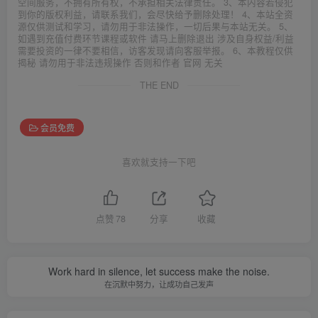
空间服务，不拥有所有权，不承担相关法律责任。 3、本内容若侵犯
到你的版权利益，请联系我们，会尽快给予删除处理！ 4、本站全资
源仅供测试和学习，请勿用于非法操作，一切后果与本站无关。 5、
如遇到充值付费环节课程或软件 请马上删除退出 涉及自身权益/利益
需要投资的一律不要相信，访客发现请向客服举报。 6、本教程仅供
揭秘 请勿用于非法违规操作 否则和作者 官网 无关
THE END
会员免费
喜欢就支持一下吧
点赞
78
分享
收藏
Work hard in silence, let success make the noise.
在沉默中努力，让成功自己发声