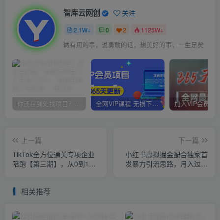
智库云网创
关注
2.1W+
0
2
1125W+
做有用的事，说勇敢的话，想美好的事，一生足矣
你还在到处找项目？还在当韭菜？我靠卖项目一个月收入5万+，曾经我也是个失败者。
全网VIP课程 无损下载~
上一篇
下一篇
‎TikTok全方位通关专项企业
小红书虚拟掘金配合独家首
陪跑【第三期】，从0到1真
发暴力引流思路，月入过万
正的企业TK电商运营全流程
【揭秘】
相关推荐