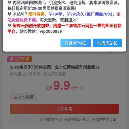
🔰 内容涵盖网赚项目、引流技术、电商运营、脚本源码等资源，
每日稳定更新20-30优质付费资源课程！
首页
创业课程
会员免费
正文
🔰 本站VIP
限时特惠，
￥79/年，￥99/永久 (推广佣金70%)，
全
站资源免费下载，
每天更新，欢迎加入！
2023婚恋BOSS创业圈，全方位帮你提升创业能力
🔰
智库云网创开放加盟，搭建一个和智库云网创一样的知识付费
平台，
站长微信：vip2000889
智库云网创
关注
私信
2年前发布
开通VIP会员
加盟当站长
1201
78
付费阅读
2023婚恋BOSS创业圈，全方位帮你提升创业能力
此内容为付费阅读，请付费后查看
9.9
99
云币
云币
免费
会员
立即购买
您当前未登录！建议登陆后购买，可保存购买订单