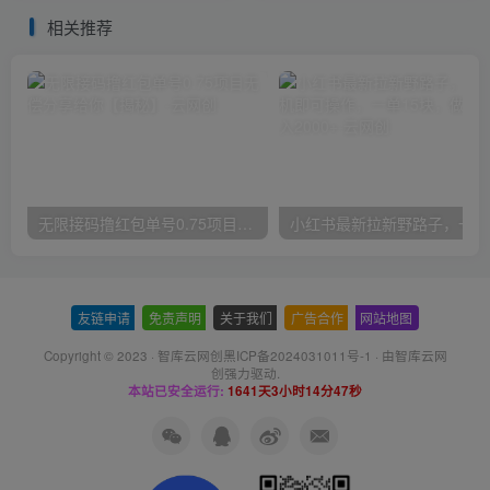
长期稳定【揭秘】
相关推荐
无限接码撸红包单号0.75项目无偿分享给你【揭秘】
小红
友链申请
-
免责声明
-
关于我们
-
广告合作
-
网站地图
Copyright © 2023 ·
智库云网创黑ICP备2024031011号-1
· 由
智库云网
创
强力驱动.
本站已安全运行:
1641天3小时14分48秒