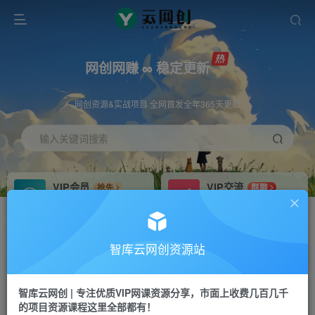
网创网赚 ∞ 稳定更新
网创资源&实战项目 全网首发全年365天更新
输入关键词搜索
VIP会员
VIP交流
抢先
群聊
免费下载全站资源
研究探讨更多创业项目路子。
VIP推广
招募站长
70%分佣
推荐
智库云网创资源站
会员专属推广链接
搭建同款网站，自己当老板
智库云网创 | 专注优质VIP网课资源分享，市面上收费几百几千
网赚网创
APP下载
项目
GO
的项目资源课程这里全部都有！
365天稳定跟新
安卓苹果下载