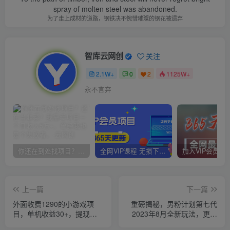
spray of molten steel was abandoned.
为了走上成材的道路，钢铁决不惋惜璀璨的钢花被遗弃
智库云网创
关注
2.1W+
0
2
1125W+
永不言弃
你还在到处找项目？还在当韭菜？我靠卖项目一个月收入5万+，曾经我也是个失败者。
全网VIP课程 无损下载~
上一篇
下一篇
外面收费1290的小游戏项
重磅揭秘，男粉计划第七代
目，单机收益30+，提现秒
2023年8月全新玩法，更加
到账，小白无脑批量操作，
适合新手