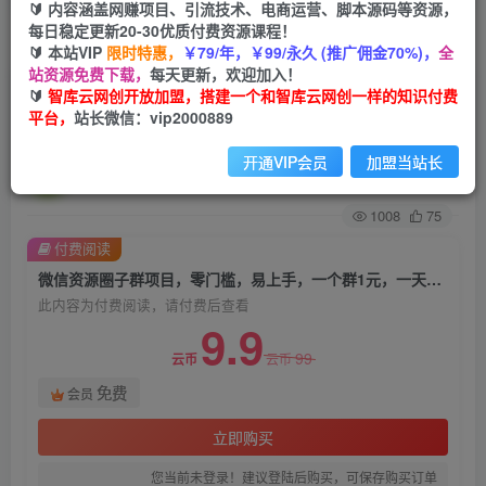
🔰 内容涵盖网赚项目、引流技术、电商运营、脚本源码等资源，
每日稳定更新20-30优质付费资源课程！
首页
创业课程
会员免费
正文
🔰 本站VIP
限时特惠，
￥79/年，￥99/永久 (推广佣金70%)，
全
站资源免费下载，
每天更新，欢迎加入！
微信资源圈子群项目，零门槛，易上手，一个群1
🔰
智库云网创开放加盟，搭建一个和智库云网创一样的知识付费
平台，
站长微信：vip2000889
元，一天轻轻松松300+【揭秘】
开通VIP会员
加盟当站长
智库云网创
关注
私信
2年前发布
1008
75
付费阅读
微信资源圈子群项目，零门槛，易上手，一个群1元，一天轻轻松松300+【揭秘】
此内容为付费阅读，请付费后查看
9.9
99
云币
云币
免费
会员
立即购买
您当前未登录！建议登陆后购买，可保存购买订单