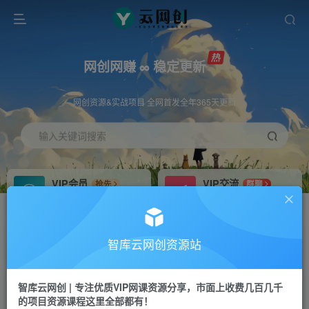
网创网赚 ∞ 稳定更新
网创资源&实战项目 全网首发全年365天更新
输入关键词搜索
VIP会员
VIP交流
抢先
群聊
免费下载全站资源
研究探讨更多创业项目路子。
VIP推广
招募站长
70%分佣
推荐
智库云网创资源站
会员专属推广链接
搭建同款网站，自己当老板
智库云网创 | 专注优质VIP网课资源分享，市面上收费几百几千
网赚网创
APP下载
项目
GO
的项目资源课程这里全部都有！
365天稳定跟新
安卓苹果下载