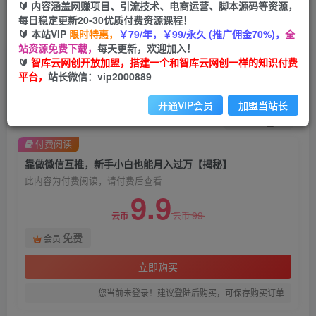
🔰 内容涵盖网赚项目、引流技术、电商运营、脚本源码等资源，
每日稳定更新20-30优质付费资源课程！
首页
创业课程
会员免费
正文
🔰 本站VIP
限时特惠，
￥79/年，￥99/永久 (推广佣金70%)，
全
站资源免费下载，
每天更新，欢迎加入！
靠做微信互推，新手小白也能月入过万【揭秘】
🔰
智库云网创开放加盟，搭建一个和智库云网创一样的知识付费
平台，
站长微信：vip2000889
智库云网创
关注
私信
2年前发布
开通VIP会员
加盟当站长
1569
82
付费阅读
靠做微信互推，新手小白也能月入过万【揭秘】
此内容为付费阅读，请付费后查看
9.9
99
云币
云币
免费
会员
立即购买
您当前未登录！建议登陆后购买，可保存购买订单