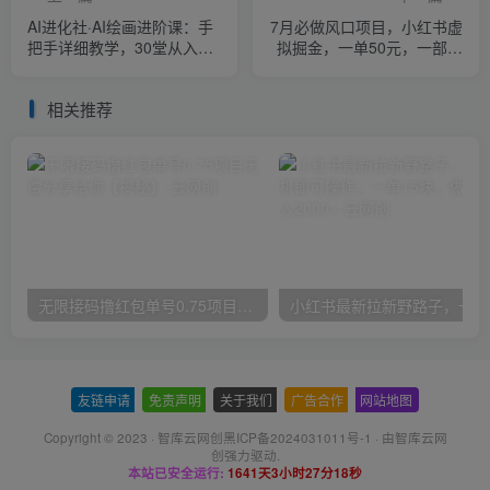
AI进化社·AI绘画进阶课：手
7月必做风口项目，小红书虚
把手详细教学，30堂从入门
拟掘金，一单50元，一部手
到高手，掌握主流AI绘画技
机实现日入1000+，适合小
法
白0基础【揭秘】
相关推荐
无限接码撸红包单号0.75项目无偿分享给你【揭秘】
小红
友链申请
-
免责声明
-
关于我们
-
广告合作
-
网站地图
Copyright © 2023 ·
智库云网创黑ICP备2024031011号-1
· 由
智库云网
创
强力驱动.
本站已安全运行:
1641天3小时27分18秒