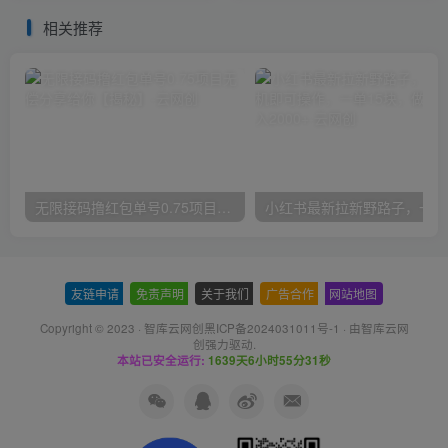
相关推荐
无限接码撸红包单号0.75项目无偿分享给你【揭秘】
小红
友链申请
-
免责声明
-
关于我们
-
广告合作
-
网站地图
Copyright © 2023 ·
智库云网创黑ICP备2024031011号-1
· 由
智库云网
创
强力驱动.
本站已安全运行:
1639天6小时55分32秒