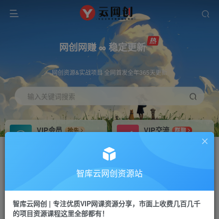
网创网赚 ∞ 稳定更新
网创资源&实战项目 全网首发全年365天更新
输入关键词搜索
VIP会员
VIP交流
抢先
群聊
免费下载全站资源
研究探讨更多创业项目路子。
VIP推广
招募站长
70%分佣
推荐
智库云网创资源站
会员专属推广链接
搭建同款网站，自己当老板
智库云网创 | 专注优质VIP网课资源分享，市面上收费几百几千
网赚网创
APP下载
项目
GO
的项目资源课程这里全部都有！
365天稳定跟新
安卓苹果下载