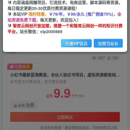
🔰 内容涵盖网赚项目、引流技术、电商运营、脚本源码等资源，
每日稳定更新20-30优质付费资源课程！
首页
创业课程
会员免费
正文
🔰 本站VIP
限时特惠，
￥79/年，￥99/永久 (推广佣金70%)，
全
站资源免费下载，
每天更新，欢迎加入！
小红书最新蓝海赛道，合伙人协议书项目，虚拟资
🔰
智库云网创开放加盟，搭建一个和智库云网创一样的知识付费
平台，
站长微信：vip2000889
源都是纯利，操作得当日入500+【揭秘】
开通VIP会员
加盟当站长
智库云网创
关注
私信
2年前发布
1627
193
付费阅读
小红书最新蓝海赛道，合伙人协议书项目，虚拟资源都是纯利，操作得当日入500+【揭秘】
此内容为付费阅读，请付费后查看
9.9
99
云币
云币
免费
会员
立即购买
您当前未登录！建议登陆后购买，可保存购买订单