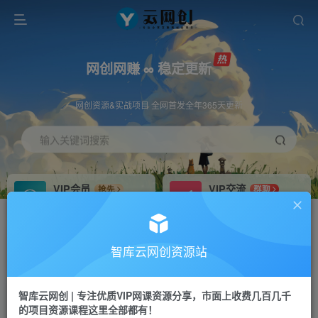
网创网赚 ∞ 稳定更新
网创资源&实战项目 全网首发全年365天更新
输入关键词搜索
VIP会员
VIP交流
抢先
群聊
免费下载全站资源
研究探讨更多创业项目路子。
VIP推广
招募站长
70%分佣
推荐
智库云网创资源站
会员专属推广链接
搭建同款网站，自己当老板
智库云网创 | 专注优质VIP网课资源分享，市面上收费几百几千
网赚网创
APP下载
项目
GO
的项目资源课程这里全部都有！
365天稳定跟新
安卓苹果下载