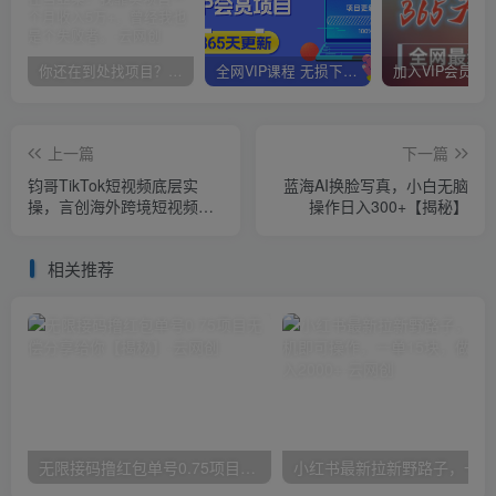
你还在到处找项目？还在当韭菜？我靠卖项目一个月收入5万+，曾经我也是个失败者。
全网VIP课程 无损下载~
上一篇
下一篇
钧哥TikTok短视频底层实
蓝海AI换脸写真，小白无脑
操，言创海外跨境短视频，
操作日入300+【揭秘】
实战即真理
相关推荐
无限接码撸红包单号0.75项目无偿分享给你【揭秘】
小红