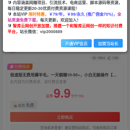
🔰 内容涵盖网赚项目、引流技术、电商运营、脚本源码等资源，
每日稳定更新20-30优质付费资源课程！
首页
创业课程
会员免费
正文
🔰 本站VIP
限时特惠，
￥79/年，￥99/永久 (推广佣金70%)，
全
站资源免费下载，
每天更新，欢迎加入！
极速版无费用薅羊毛，一天躺赚10-50+，小白无
🔰
智库云网创开放加盟，搭建一个和智库云网创一样的知识付费
平台，
站长微信：vip2000889
脑操作【拆解】
开通VIP会员
加盟当站长
智库云网创
关注
私信
2年前发布
1904
139
付费阅读
极速版无费用薅羊毛，一天躺赚10-50+，小白无脑操作【拆解】
此内容为付费阅读，请付费后查看
9.9
99
云币
云币
免费
会员
立即购买
您当前未登录！建议登陆后购买，可保存购买订单