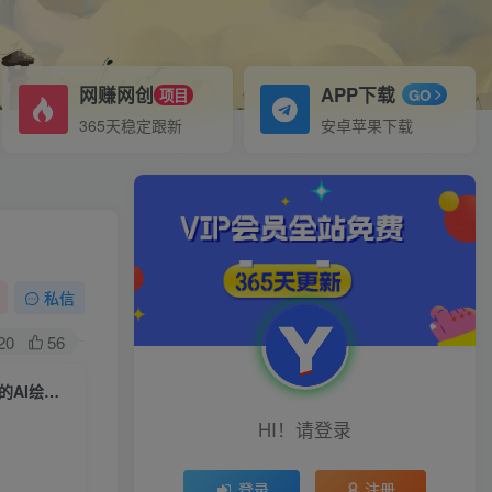
网赚网创
APP下载
项目
GO
365天稳定跟新
安卓苹果下载
私信
20
56
静电老师的线上Midjourney精品课，AI时代提升竞争力首选，人人都能学的AI绘画工具
HI！请登录
登录
注册