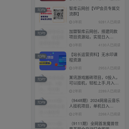
智库云网创【VIP会员专属交
TOP4
流群】
3年前
9281人已阅读
加盟智库云网创，搭建同款
TOP5
项目资源站，实现日入
2000+
3年前
4130人已阅读
【站长运营资料】无水印课
TOP6
程资源
3年前
2953人已阅读
某讯游戏搬砖项目，0投入，
TOP7
可以挂机，轻松上手,月入
3000+上不封顶
2年前
2289人已阅读
（9448期）2024网易云音乐
TOP8
人挂机项目，单机日入
150+，无脑月入5000+
2年前
2268人已阅读
（9111期）全网首发魔兽世
TOP9
界美服全自动打金搬砖，日