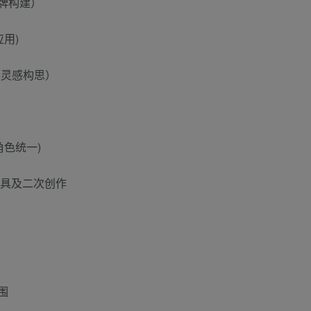
品牌构建）
应用)
及灵感构思）
角色统一)
，家具及二次创作
围