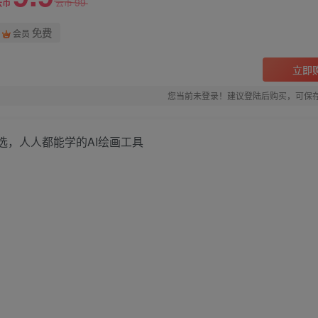
99
云币
云币
免费
会员
立即
您当前未登录！建议登陆后购买，可保
力首选，人人都能学的AI绘画工具