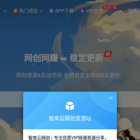
W
免费下载
热门项目
APP下载
VIP会员
加盟
网创网赚 ∞ 稳定更新
网创资源&实战项目 全网首发全年365天更新
智库云网创资源站
引流
抖音
直播
小红书
剪辑
快手
智库云网创 | 专注优质VIP网课资源分享，