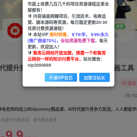
市面上收费几百几千的项目资源课程这里全
部都有！
🔰 内容涵盖网赚项目、引流技术、电商运
营、脚本源码等资源，每日稳定更新20-30
VIP推广
招募站长
70%分佣
推荐
优质付费资源课程！
🔰 本站VIP
限时特惠，
￥79/年，￥99/永久
会员专属推广链接
搭建同款网站，自己当老板
(推广佣金70%)，
全站资源免费下载，
每天
更新，欢迎加入！
🔰
智库云网创开放加盟，搭建一个和智库
云网创一样的知识付费平台，
站长微信：
vip2000889
AI时代提升竞争力首选，人人都能学的AI绘画工具
开通VIP会员
加盟当站长
关注
10
此内容为付费阅读，请付费后查看
9.9