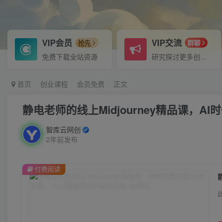
VIP会员
VIP交流
抢先
群聊
免费下载全站资源
研究探讨更多创业项目路子。
首页
创业课程
会员免费
正文
静电老师的线上Midjourney精品课，
智库云网创
2年前发布
付费阅读