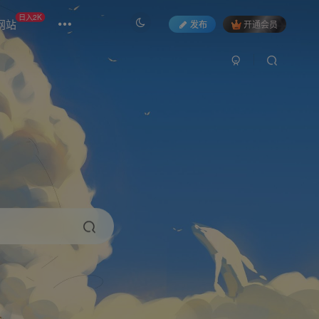
日入2K
网站
发布
开通会员