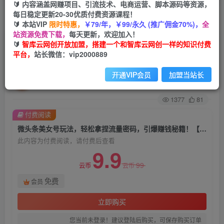
🔰 内容涵盖网赚项目、引流技术、电商运营、脚本源码等资源，
每日稳定更新20-30优质付费资源课程！
首页
创业课程
会员免费
正文
🔰 本站VIP
限时特惠，
￥79/年，￥99/永久 (推广佣金70%)，
全
站资源免费下载，
每天更新，欢迎加入！
微头条美女号玩法，轻松拿捏流量密码，引爆赚钱
🔰
智库云网创开放加盟，搭建一个和智库云网创一样的知识付费
平台，
站长微信：vip2000889
秘籍！【揭秘】
开通VIP会员
加盟当站长
智库云网创
关注
私信
2年前发布
1377
81
付费阅读
微头条美女号玩法，轻松拿捏流量密码，引爆赚钱秘籍！【揭秘】
此内容为付费阅读，请付费后查看
9.9
99
云币
云币
免费
会员
立即购买
您当前未登录！建议登陆后购买，可保存购买订单