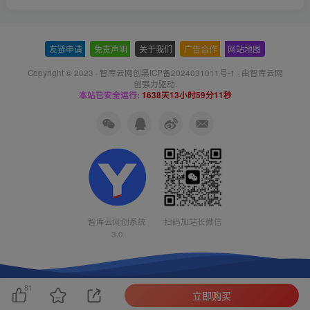
友链申请
-
免责声明
-
关于我们
-
广告合作
-
网站地图
Copyright © 2023 ·
智库云网创黑ICP备2024031011号-1
· 由
智库云网
创
强力驱动.
本站已安全运行:
1638天13小时59分11秒
智库云网创系统
扫码加站长微信
3.0
81
立即购买