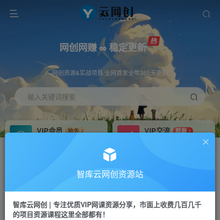
网创网赚 ∞ 稳定更新
网创资源&实战项目 全网首发全年365天更新
输入关键词搜索
VIP会员
VIP交流
抢先
群聊
免费下载全站资源
研究探讨更多创业项目路子。
VIP推广
招募站长
70%分佣
推荐
智库云网创资源站
会员专属推广链接
搭建同款网站，自己当老板
智库云网创 | 专注优质VIP网课资源分享，市面上收费几百几千
网赚网创
APP下载
项目
GO
的项目资源课程这里全部都有！
365天稳定跟新
安卓苹果下载