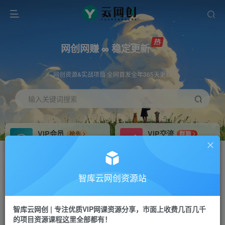
网创网赚 ∞ 稳定更新
网创资源&实战项目 全网首发全年365天更新
输入关键词搜索
VIP会员
VIP交流
抢先
群聊
免费下载全站资源
研究探讨更多创业项目路子。
VIP推广
招募站长
70%分佣
推荐
智库云网创资源站
会员专属推广链接
搭建同款网站，自己当老板
智库云网创 | 专注优质VIP网课资源分享，市面上收费几百几千
网赚网创
APP下载
项目
GO
的项目资源课程这里全部都有！
365天稳定跟新
安卓苹果下载