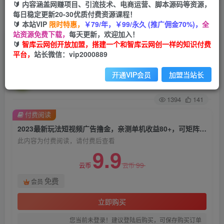
🔰 内容涵盖网赚项目、引流技术、电商运营、脚本源码等资源，
每日稳定更新20-30优质付费资源课程！
首页
创业课程
会员免费
正文
🔰 本站VIP
限时特惠，
￥79/年，￥99/永久 (推广佣金70%)，
全
站资源免费下载，
每天更新，欢迎加入！
2023最新玩法短视频广告撸金，亲测单机收益
🔰
智库云网创开放加盟，搭建一个和智库云网创一样的知识付费
平台，
站长微信：vip2000889
80+，可矩阵，傻瓜式操作，小白可上手【揭秘】
开通VIP会员
加盟当站长
智库云网创
关注
私信
2年前发布
1394
141
付费阅读
2023最新玩法短视频广告撸金，亲测单机收益80+，可矩阵，傻瓜式操作，小白可上手【揭秘】
此内容为付费阅读，请付费后查看
9.9
99
云币
云币
免费
会员
立即购买
您当前未登录！建议登陆后购买，可保存购买订单