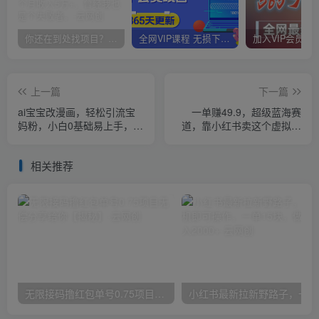
你还在到处找项目？还在当韭菜？我靠卖项目一个月收入5万+，曾经我也是个失败者。
全网VIP课程 无损下载~
上一篇
下一篇
ai宝宝改漫画，轻松引流宝
一单赚49.9，超级蓝海赛
妈粉，小白0基础易上手，单
道，靠小红书卖这个虚拟商
次收费19-39，私域再次变现
品，一个月1.2w是怎么做到
+【揭秘】
的？【揭秘】
相关推荐
无限接码撸红包单号0.75项目无偿分享给你【揭秘】
小红