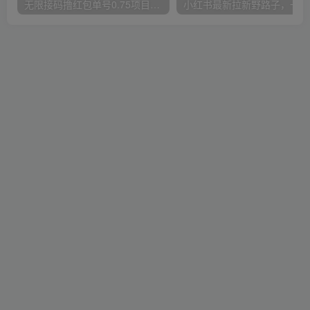
无限接码撸红包单号0.75项目无偿分享给你【揭秘】
小红