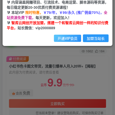
🔰 内容涵盖网赚项目、引流技术、电商运营、脚本源码等资源，
每日稳定更新20-30优质付费资源课程！
首页
创业课程
会员免费
正文
🔰 本站VIP
限时特惠，
￥79/年，￥99/永久 (推广佣金70%)，
全
站资源免费下载，
每天更新，欢迎加入！
小红书色卡图文带货，流量引爆单人月入20W+
🔰
智库云网创开放加盟，搭建一个和智库云网创一样的知识付费
平台，
站长微信：vip2000889
【揭秘】
开通VIP会员
加盟当站长
智库云网创
关注
私信
2年前发布
1662
184
付费阅读
小红书色卡图文带货，流量引爆单人月入20W+【揭秘】
此内容为付费阅读，请付费后查看
9.9
99
云币
云币
免费
会员
立即购买
您当前未登录！建议登陆后购买，可保存购买订单