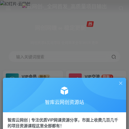
网创网赚 ∞ 稳定更新
网创资源&实战项目 全网首发全年365天更新
输入关键词搜索
VIP会员
VIP交流
抢先
群聊
免费下载全站资源
研究探讨更多创业项目路子。
VIP推广
招募站长
70%分佣
推荐
智库云网创资源站
会员专属推广链接
搭建同款网站，自己当老板
智库云网创 | 专注优质VIP网课资源分享，市面上收费几百几千
网赚网创
APP下载
项目
GO
的项目资源课程这里全部都有！
365天稳定跟新
安卓苹果下载