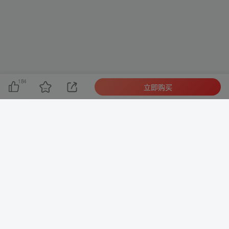
184
立即购买
友链申请
-
免责声明
-
关于我们
-
广告合作
-
网站地图
Copyright © 2023 ·
智库云网创黑ICP备2024031011号-1
· 由
智库云网
创
强力驱动.
本站已安全运行:
1640天3小时58分27秒