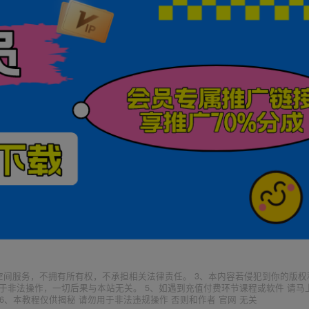
空间服务，不拥有所有权，不承担相关法律责任。 3、本内容若侵犯到你的版权
于非法操作，一切后果与本站无关。 5、如遇到充值付费环节课程或软件 请马
6、本教程仅供揭秘 请勿用于非法违规操作 否则和作者 官网 无关