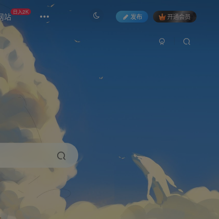
日入2K
网站
发布
开通会员