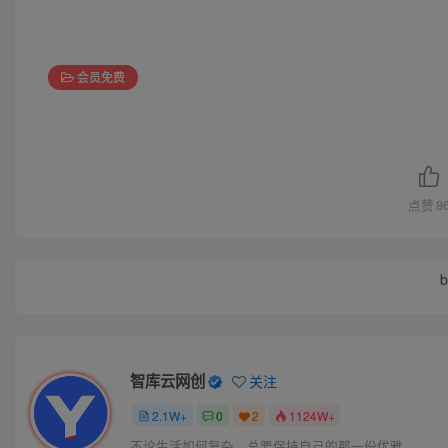
会员免费
点赞
8
b
智库云网创
关注
2.1W+
0
2
1124W+
不论生活如何复杂，总要保持自己的那一份优雅