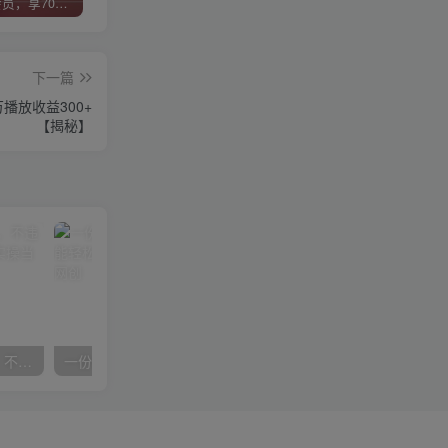
加入VIP会员，享70%的推广提成，免费学习多种网上创业课程，菜鸟秒变大神！
智库云网创【VIP会员专属交流群】
加盟智库云网创，搭建同款项目资源站，实现日入2000+
下一篇
播放收益300+
【揭秘】
抖音24小时无人直播音乐，不违规，不封号纯撸音浪，小白实操当天日入1000+
一份资料多种变现方式，小白也能轻松上手，日入800不是问题