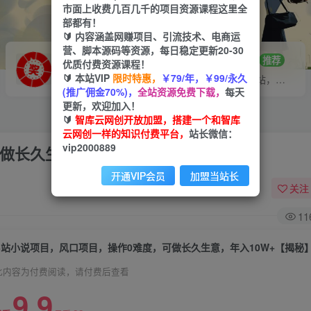
市面上收费几百几千的项目资源课程这里全
部都有！
🔰 内容涵盖网赚项目、引流技术、电商运
营、脚本源码等资源，每日稳定更新20-30
VIP推广
招募站长
70%分佣
推荐
优质付费资源课程！
🔰 本站VIP
限时特惠，
￥79/年，￥99/永久
会员专属推广链接
搭建同款网站，自己当老板
(推广佣金70%)，
全站资源免费下载，
每天
更新，欢迎加入！
🔰
智库云网创开放加盟，搭建一个和智库
云网创一样的知识付费平台，
站长微信：
vip2000889
做长久生意，年入10W+【揭秘】
开通VIP会员
加盟当站长
关注
11
B站小说项目，风口项目，操作0难度，可做长久生意，年入10W+【揭秘
此内容为付费阅读，请付费后查看
9.9