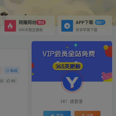
网赚网创
APP下载
项目
GO
365天稳定跟新
安卓苹果下载
私信
60
86
】
HI！请登录
登录
注册