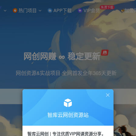
W
免费下载
热门项目
APP下载
VIP会员
加盟
网创网赚 ∞ 稳定更新
网创资源&实战项目 全网首发全年365天更新
智库云网创资源站
引流
抖音
直播
小红书
剪辑
快手
智库云网创 | 专注优质VIP网课资源分享，