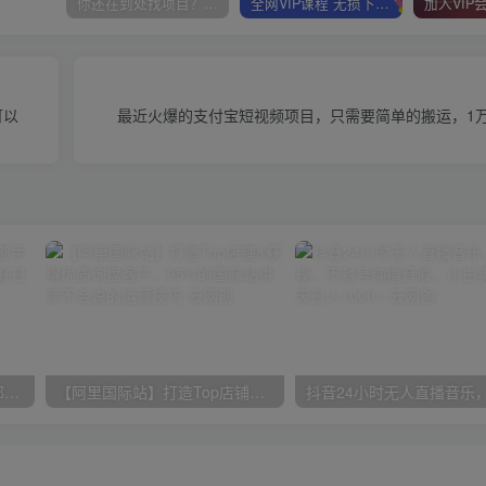
你还在到处找项目？还在当韭菜？我靠卖项目一个月收入5万+，曾经我也是个失败者。
全网VIP课程 无损下载~
可以
最近火爆的支付宝短视频项目，只需要简单的搬运，1万
小红书最新拉新野路子，一部手机即可操作，一单15块，做得好日入2000+
【阿里国际站】打造Top店铺&获得优质询盘客户，​95%的国际站讲师不会说的运营技巧