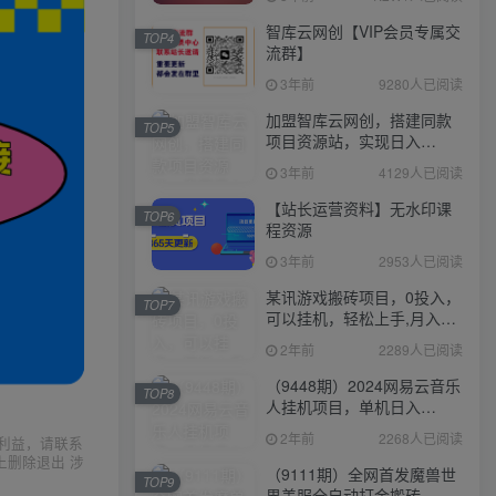
智库云网创【VIP会员专属交
TOP4
流群】
3年前
9280人已阅读
加盟智库云网创，搭建同款
TOP5
项目资源站，实现日入
2000+
3年前
4129人已阅读
【站长运营资料】无水印课
TOP6
程资源
3年前
2953人已阅读
某讯游戏搬砖项目，0投入，
TOP7
可以挂机，轻松上手,月入
3000+上不封顶
2年前
2289人已阅读
（9448期）2024网易云音乐
TOP8
人挂机项目，单机日入
150+，无脑月入5000+
2年前
2268人已阅读
利益，请联系
上删除退出 涉
（9111期）全网首发魔兽世
TOP9
界美服全自动打金搬砖，日