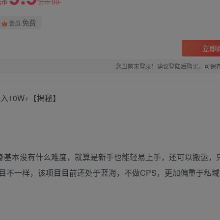
99
云币
云币
免费
会员
立即
您当前未登录！建议登陆后购买，可保
入10W+【揭秘】
身基本没有什么难度，就算是新手也能轻易上手，还可以搬运，
目不一样，该项目目前还处于蓝海，不做CPS，更加偏重于私域