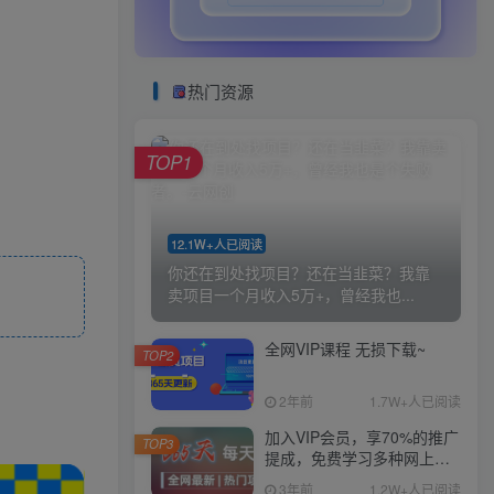
热门资源
TOP1
12.1W+人已阅读
你还在到处找项目？还在当韭菜？我靠
卖项目一个月收入5万+，曾经我也...
全网VIP课程 无损下载~
TOP2
2年前
1.7W+人已阅读
加入VIP会员，享70%的推广
TOP3
提成，免费学习多种网上创
业课程，菜鸟秒变大神！
3年前
1.2W+人已阅读