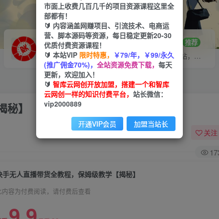
市面上收费几百几千的项目资源课程这里全
部都有！
🔰 内容涵盖网赚项目、引流技术、电商运
营、脚本源码等资源，每日稳定更新20-30
VIP推广
招募站长
70%分佣
推荐
优质付费资源课程！
🔰 本站VIP
限时特惠，
￥79/年，￥99/永久
会员专属推广链接
搭建同款网站，自己当老板
(推广佣金70%)，
全站资源免费下载，
每天
更新，欢迎加入！
🔰
智库云网创开放加盟，搭建一个和智库
云网创一样的知识付费平台，
站长微信：
vip2000889
揭秘】
开通VIP会员
加盟当站长
关注
17
快手无人直播带货全教程，保姆级教学【揭秘】
此内容为付费阅读，请付费后查看
9.9