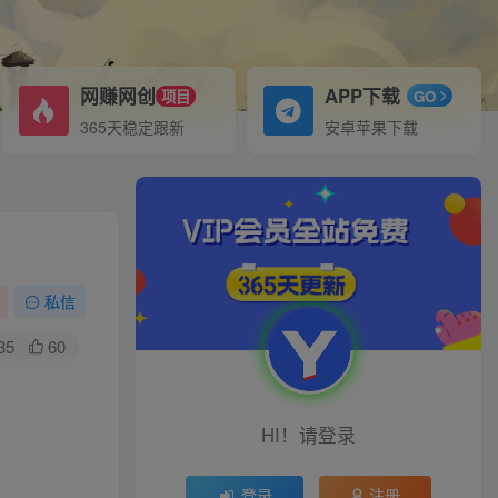
网赚网创
APP下载
项目
GO
365天稳定跟新
安卓苹果下载
私信
35
60
HI！请登录
登录
注册