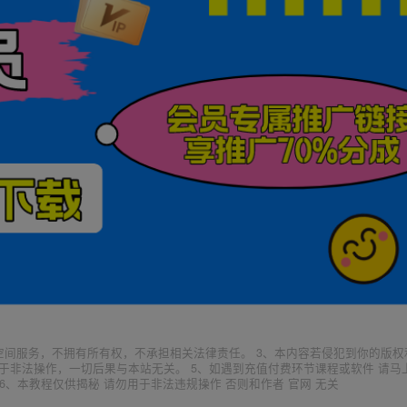
空间服务，不拥有所有权，不承担相关法律责任。 3、本内容若侵犯到你的版权
于非法操作，一切后果与本站无关。 5、如遇到充值付费环节课程或软件 请马
6、本教程仅供揭秘 请勿用于非法违规操作 否则和作者 官网 无关