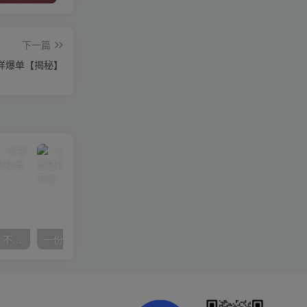
下一篇
照样爆单【揭秘】
抖音24小时无人直播音乐，不违规，不封号纯撸音浪，小白实操当天日入1000+
一份资料多种变现方式，小白也能轻松上手，日入800不是问题