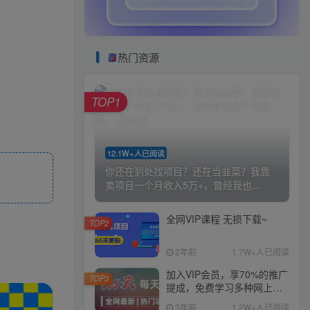
热门资源
TOP1
12.1W+人已阅读
你还在到处找项目？还在当韭菜？我靠
卖项目一个月收入5万+，曾经我也...
全网VIP课程 无损下载~
TOP2
2年前
1.7W+人已阅读
加入VIP会员，享70%的推广
TOP3
提成，免费学习多种网上创
业课程，菜鸟秒变大神！
3年前
1.2W+人已阅读