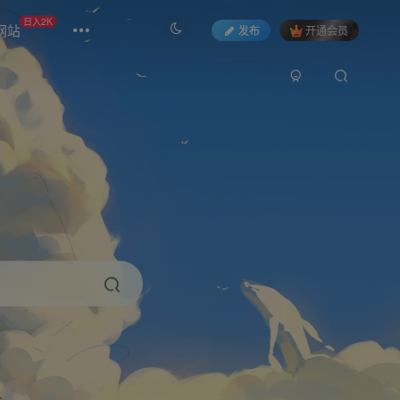
日入2K
网站
发布
开通会员