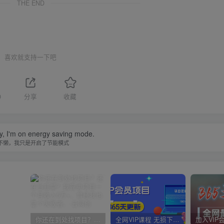
THE END
喜欢就支持一下吧
0
分享
收藏
zy, I'm on energy saving mode.
不懒，我只是开启了节能模式
你还在到处找项目？还在当韭菜？我靠卖项目一个月收入5万+，曾经我也是个失败者。
全网VIP课程 无损下载~