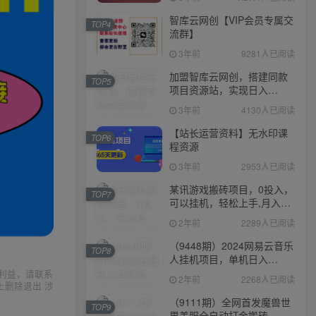
智库云网创【VIP会员专属交
TOP4
流群】
3年前
9281人已阅读
加盟智库云网创，搭建同款
TOP5
项目资源站，实现日入
2000+
3年前
4130人已阅读
【站长运营资料】无水印课
TOP6
程资源
3年前
2953人已阅读
某讯游戏搬砖项目，0投入，
TOP7
可以挂机，轻松上手,月入
3000+上不封顶
2年前
2289人已阅读
（9448期）2024网易云音乐
TOP8
人挂机项目，单机日入
150+，无脑月入5000+
利益，请联系
2年前
2268人已阅读
上删除退出 涉
（9111期）全网首发魔兽世
TOP9
界美服全自动打金搬砖，日