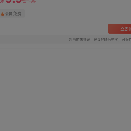
99
云币
云币
免费
会员
立即
您当前未登录！建议登陆后购买，可保