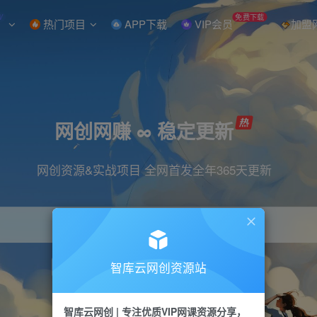
W
免费下载
热门项目
APP下载
VIP会员
加盟
网创网赚 ∞ 稳定更新
网创资源&实战项目 全网首发全年365天更新
智库云网创资源站
引流
抖音
直播
小红书
剪辑
快手
智库云网创 | 专注优质VIP网课资源分享，