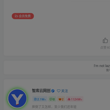
会员免费
点赞
6
I'm not la
我
智库云网创
关注
2.1W+
0
2
1124W+
摔倒了又怎样，至少我们还年轻