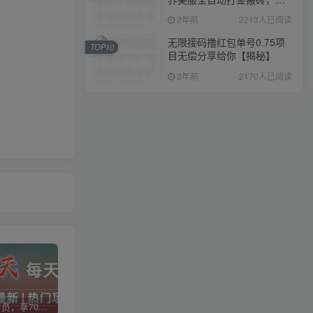
入1000+，简单好操作，保
2年前
2213人已阅读
姆级教学
无限接码撸红包单号0.75项
TOP10
目无偿分享给你【揭秘】
2年前
2170人已阅读
加入VIP会员，享70%的推广提成，免费学习多种网上创业课程，菜鸟秒变大神！
智库云网创【VIP会员专属交流群】
加盟智库云网创，搭建同款项目资源站，实现日入2000+