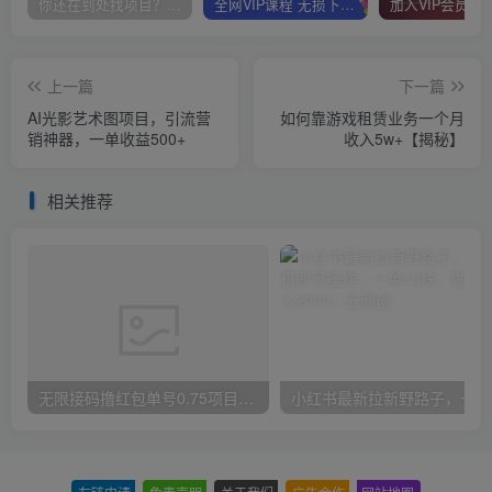
你还在到处找项目？还在当韭菜？我靠卖项目一个月收入5万+，曾经我也是个失败者。
全网VIP课程 无损下载~
上一篇
下一篇
AI光影艺术图项目，引流营
如何靠游戏租赁业务一个月
销神器，一单收益500+
收入5w+【揭秘】
相关推荐
无限接码撸红包单号0.75项目无偿分享给你【揭秘】
小红