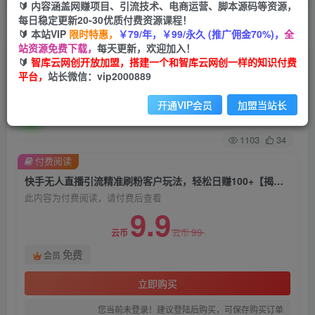
🔰 内容涵盖网赚项目、引流技术、电商运营、脚本源码等资源，
每日稳定更新20-30优质付费资源课程！
首页
创业课程
会员免费
正文
🔰 本站VIP
限时特惠，
￥79/年，￥99/永久 (推广佣金70%)，
全
站资源免费下载，
每天更新，欢迎加入！
快手无人直播引流精准刷粉客户玩法，轻松日赚
🔰
智库云网创开放加盟，搭建一个和智库云网创一样的知识付费
平台，
站长微信：vip2000889
100+【揭秘】
开通VIP会员
加盟当站长
智库云网创
关注
私信
2年前发布
1103
34
付费阅读
快手无人直播引流精准刷粉客户玩法，轻松日赚100+【揭秘】
此内容为付费阅读，请付费后查看
9.9
99
云币
云币
免费
会员
立即购买
您当前未登录！建议登陆后购买，可保存购买订单