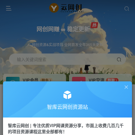
网创网赚 ∞ 稳定更新
网创资源&实战项目 全网首发全年365天更新
输入关键词搜索
VIP会员
VIP交流
抢先
群聊
免费下载全站资源
研究探讨更多创业项目路子。
VIP推广
招募站长
70%分佣
推荐
智库云网创资源站
会员专属推广链接
搭建同款网站，自己当老板
智库云网创 | 专注优质VIP网课资源分享，市面上收费几百几千
网赚网创
APP下载
项目
GO
的项目资源课程这里全部都有！
365天稳定跟新
安卓苹果下载