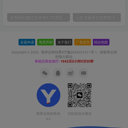
无限接码撸红包单号0.75项目无偿分享给你【揭秘】
小红
友链申请
-
免责声明
-
关于我们
-
广告合作
-
网站地图
Copyright © 2023 ·
智库云网创黑ICP备2024031011号-1
· 由
智库云网
创
强力驱动.
本站已安全运行:
1642天2小时4分31秒
智库云网创系统
扫码加站长微信
3.0