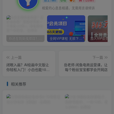
2.1W+
0
2
1125W+
相爱的心息息相通，无需用言语倾诉
你还在到处找项目？还在当韭菜？我靠卖项目一个月收入5万+，曾经我也是个失败者。
全网VIP课程 无损下载~
上一篇
下一篇
闭眼入画？AI绘画中文版让
岳老师·闲鱼电商运营课，让
你轻松入门！小白也能10秒
每个粉丝宝宝都学会开网店
一键出图，轻松月入过万
【揭秘】
相关推荐