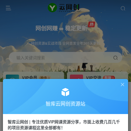
网创网赚 ∞ 稳定更新
网创资源&实战项目 全网首发全年365天更新
输入关键词搜索
VIP会员
VIP交流
抢先
群聊
免费下载全站资源
研究探讨更多创业项目路子。
VIP推广
招募站长
70%分佣
推荐
智库云网创资源站
会员专属推广链接
搭建同款网站，自己当老板
智库云网创 | 专注优质VIP网课资源分享，市面上收费几百几千
网赚网创
APP下载
项目
GO
的项目资源课程这里全部都有！
365天稳定跟新
安卓苹果下载