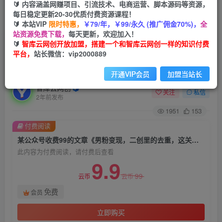
🔰 内容涵盖网赚项目、引流技术、电商运营、脚本源码等资源，
每日稳定更新20-30优质付费资源课程！
首页
创业课程
会员免费
正文
🔰 本站VIP
限时特惠，
￥79/年，￥99/永久 (推广佣金70%)，
全
站资源免费下载，
每天更新，欢迎加入！
某公众号收费99的文章《男粉变现，二创里的去
🔰
智库云网创开放加盟，搭建一个和智库云网创一样的知识付费
平台，
站长微信：vip2000889
重，这关过不了的话，你的收入会固化在两
数！》，亲测播放过百万，无视人工审查【揭秘】
开通VIP会员
加盟当站长
智库云网创
关注
私信
2年前发布
1951
153
付费阅读
某公众号收费99的文章《男粉变现，二创里的去重，这关过不了的话，你的收入会固化在两数！》，亲测播放过百万，无视人工审查【揭秘】
此内容为付费阅读，请付费后查看
9.9
99
云币
云币
免费
会员
立即购买