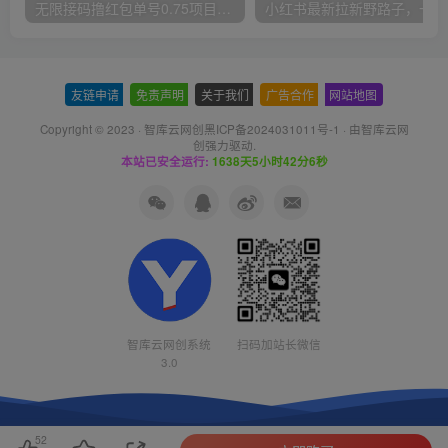
无限接码撸红包单号0.75项目无偿分享给你【揭秘】
小红
友链申请
-
免责声明
-
关于我们
-
广告合作
-
网站地图
Copyright © 2023 ·
智库云网创黑ICP备2024031011号-1
· 由
智库云网
创
强力驱动.
本站已安全运行:
1638天5小时42分7秒
智库云网创系统
扫码加站长微信
3.0
52