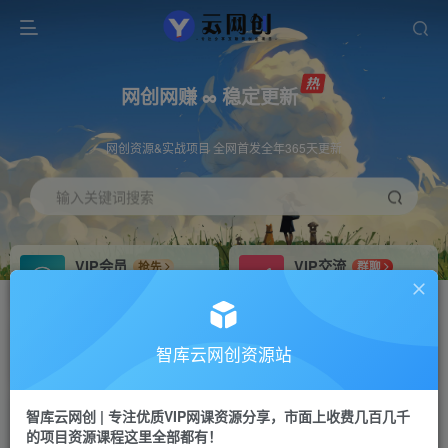
网创网赚 ∞ 稳定更新
网创资源&实战项目 全网首发全年365天更新
输入关键词搜索
VIP会员
VIP交流
抢先
群聊
免费下载全站资源
研究探讨更多创业项目路子。
VIP推广
招募站长
70%分佣
推荐
智库云网创资源站
会员专属推广链接
搭建同款网站，自己当老板
智库云网创 | 专注优质VIP网课资源分享，市面上收费几百几千
网赚网创
APP下载
项目
GO
的项目资源课程这里全部都有！
365天稳定跟新
安卓苹果下载