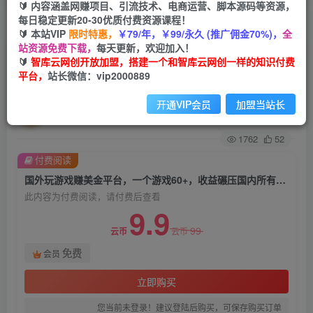
🔰 内容涵盖网赚项目、引流技术、电商运营、脚本源码等资源，
每日稳定更新20-30优质付费资源课程！
首页
创业课程
会员免费
正文
🔰 本站VIP
限时特惠，
￥79/年，￥99/永久 (推广佣金70%)，
全
站资源免费下载，
每天更新，欢迎加入！
国外玩游戏赚美金平台，一个游戏60+，收益碾压
🔰
智库云网创开放加盟，搭建一个和智库云网创一样的知识付费
平台，
站长微信：vip2000889
国内所有平台【揭秘】
开通VIP会员
加盟当站长
智库云网创
关注
私信
2年前发布
1762
52
付费阅读
国外玩游戏赚美金平台，一个游戏60+，收益碾压国内所有平台【揭秘】
此内容为付费阅读，请付费后查看
9.9
99
云币
云币
免费
会员
立即购买
您当前未登录！建议登陆后购买，可保存购买订单