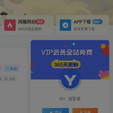
网赚网创
APP下载
项目
GO
365天稳定跟新
安卓苹果下载
私信
6
143
HI！请登录
登录
注册