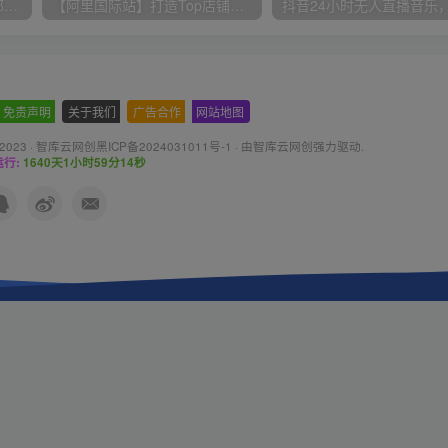
小红书最新拉新野路子，一部手机即可操作，一单15块，做得好日入2000+
【阿里国际站】打造Top店铺&获得优质询盘客户，​95%的国际站讲师不会说的运营技巧
免责声明
-
关于我们
-
广告合作
-
网站地图
 2023 ·
智库云网创黑ICP备2024031011号-1
· 由
智库云网创
强力驱动.
行:
1640天1小时59分15秒