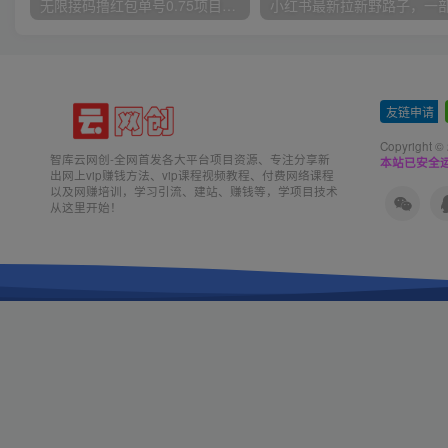
无限接码撸红包单号0.75项目无偿分享给你【揭秘】
友链申请
-
Copyright ©
智库云网创-全网首发各大平台项目资源、专注分享新
本站已安全运
出网上vip赚钱方法、vip课程视频教程、付费网络课程
以及网赚培训，学习引流、建站、赚钱等，学项目技术
从这里开始！