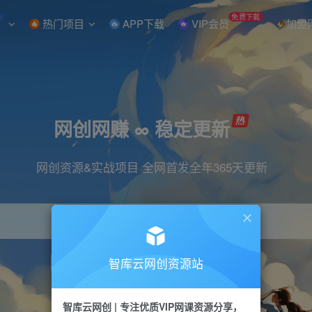
W
免费下载
热门项目
APP下载
VIP会员
加盟
网创网赚 ∞ 稳定更新
网创资源&实战项目 全网首发全年365天更新
智库云网创资源站
引流
抖音
直播
小红书
剪辑
快手
智库云网创 | 专注优质VIP网课资源分享，