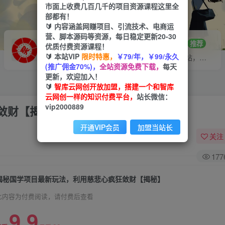
市面上收费几百几千的项目资源课程这里全
部都有！
🔰 内容涵盖网赚项目、引流技术、电商运
营、脚本源码等资源，每日稳定更新20-30
VIP推广
招募站长
70%分佣
推荐
优质付费资源课程！
🔰 本站VIP
限时特惠，
￥79/年，￥99/永久
会员专属推广链接
搭建同款网站，自己当老板
(推广佣金70%)，
全站资源免费下载，
每天
更新，欢迎加入！
🔰
智库云网创开放加盟，搭建一个和智库
云网创一样的知识付费平台，
站长微信：
vip2000889
敛财【揭秘】
开通VIP会员
加盟当站长
关注
177
揭秘国学项目最新玩法，利用慈悲心疯狂敛财【揭秘】
此内容为付费阅读，请付费后查看
9.9