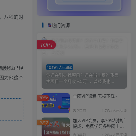
。八秒的时
热门资源
TOP1
视频就已经
12.1W+人已阅读
你还在到处找项目？还在当韭菜？我靠
因为他这个
卖项目一个月收入5万+，曾经我也...
全网VIP课程 无损下载~
TOP2
2年前
1.7W+人已阅读
加入VIP会员，享70%的推广
TOP3
提成，免费学习多种网上创
业课程，菜鸟秒变大神！
3年前
1.2W+人已阅读