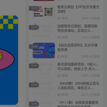
智库云网创【VIP会员专属交
TOP4
流群】
3年前
9284人已阅读
加盟智库云网创，搭建同款
TOP5
项目资源站，实现日入
2000+
3年前
4131人已阅读
【站长运营资料】无水印课
TOP6
程资源
3年前
2956人已阅读
某讯游戏搬砖项目，0投入，
TOP7
可以挂机，轻松上手,月入
3000+上不封顶
2年前
2291人已阅读
（9448期）2024网易云音乐
TOP8
人挂机项目，单机日入
150+，无脑月入5000+
2年前
2271人已阅读
（9111期）全网首发魔兽世
TOP9
界美服全自动打金搬砖，日