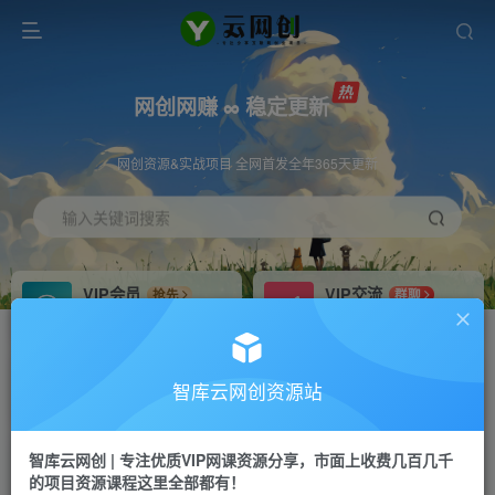
网创网赚 ∞ 稳定更新
网创资源&实战项目 全网首发全年365天更新
输入关键词搜索
VIP会员
VIP交流
抢先
群聊
免费下载全站资源
研究探讨更多创业项目路子。
VIP推广
招募站长
70%分佣
推荐
智库云网创资源站
会员专属推广链接
搭建同款网站，自己当老板
智库云网创 | 专注优质VIP网课资源分享，市面上收费几百几千
网赚网创
APP下载
项目
GO
的项目资源课程这里全部都有！
365天稳定跟新
安卓苹果下载