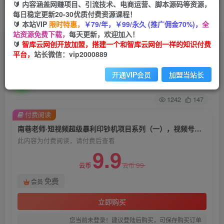
🔰 内容涵盖网赚项目、引流技术、电商运营、脚本源码等资源，
每日稳定更新20-30优质付费资源课程！
首页
创业课程
会员免费
正文
🔰 本站VIP
限时特惠，
￥79/年，￥99/永久 (推广佣金70%)，
全
站资源免费下载，
每天更新，欢迎加入！
南巷老师·短视频超级暴利印钞机项目系列
🔰
智库云网创开放加盟，搭建一个和智库云网创一样的知识付费
平台，
站长微信：vip2000889
（一），视频号带货冷门玄学书单玩法
开通VIP会员
加盟当站长
智库云网创
关注
私信
2年前发布
1242
147
付费阅读
南巷老师·短视频超级暴利印钞机项目系列（一），视频号带货冷门玄学书单玩法
此内容为付费阅读，请付费后查看
9.9
99
云币
云币
免费
会员
立即购买
您当前未登录！建议登陆后购买，可保存购买订单