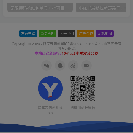
无限接码撸红包单号0.75项目无偿分享给你【揭秘】
小红
友链申请
-
免责声明
-
关于我们
-
广告合作
-
网站地图
Copyright © 2023 ·
智库云网创黑ICP备2024031011号-1
· 由
智库云网
创
强力驱动.
本站已安全运行:
1641天2小时57分56秒
智库云网创系统
扫码加站长微信
3.0