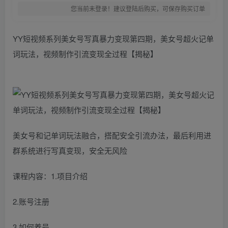
您当前未登录！建议登陆后购买，可保存购买订单
YY短视频系列美女号写真暴力变现第四期，美女号超火记单
词玩法，视频制作引流变现全过程【揭秘】
美女号和记单词玩法融合，搭配安全引流办法，最后利用进
群系统进行写真变现，安全无风险
课程内容：1.项目介绍
2.账号注册
3.如何养号