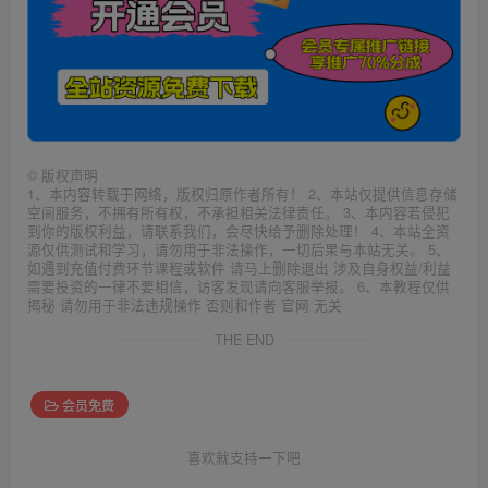
©
版权声明
1、本内容转载于网络，版权归原作者所有！ 2、本站仅提供信息存储
空间服务，不拥有所有权，不承担相关法律责任。 3、本内容若侵犯
到你的版权利益，请联系我们，会尽快给予删除处理！ 4、本站全资
源仅供测试和学习，请勿用于非法操作，一切后果与本站无关。 5、
如遇到充值付费环节课程或软件 请马上删除退出 涉及自身权益/利益
需要投资的一律不要相信，访客发现请向客服举报。 6、本教程仅供
揭秘 请勿用于非法违规操作 否则和作者 官网 无关
THE END
会员免费
喜欢就支持一下吧