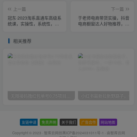
上一篇
下一篇
冠东·2023淘系直通车高级系
于老师电商带货实操，抖音
统课，​实操性，系统性，实
电商橱窗达人好物推荐，短
时性，直通车完整体系教学
视频带货实操小店随心推
（80节完整）
相关推荐
无限接码撸红包单号0.75项目无偿分享给你【揭秘】
小红
友链申请
-
免责声明
-
关于我们
-
广告合作
-
网站地图
Copyright © 2023 ·
智库云网创黑ICP备2024031011号-1
· 由
智库云网