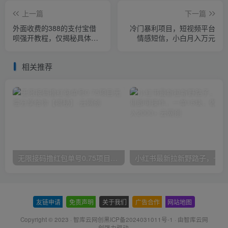
上一篇
下一篇
外面收费的388的支付宝借
冷门暴利项目，短视频平台
呗强开教程，仅揭秘具体真
情感短信，小白月入万元
实性自测
相关推荐
无限接码撸红包单号0.75项目无偿分享给你【揭秘】
小红
友链申请
-
免责声明
-
关于我们
-
广告合作
-
网站地图
Copyright © 2023 ·
智库云网创黑ICP备2024031011号-1
· 由
智库云网
创
强力驱动.