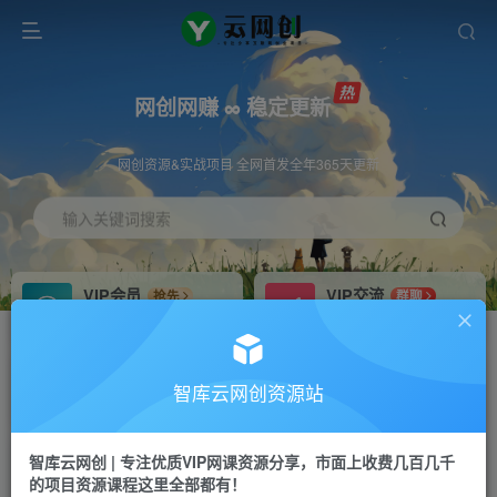
网创网赚 ∞ 稳定更新
网创资源&实战项目 全网首发全年365天更新
输入关键词搜索
VIP会员
VIP交流
抢先
群聊
免费下载全站资源
研究探讨更多创业项目路子。
VIP推广
招募站长
70%分佣
推荐
智库云网创资源站
会员专属推广链接
搭建同款网站，自己当老板
智库云网创 | 专注优质VIP网课资源分享，市面上收费几百几千
网赚网创
APP下载
项目
GO
的项目资源课程这里全部都有！
365天稳定跟新
安卓苹果下载