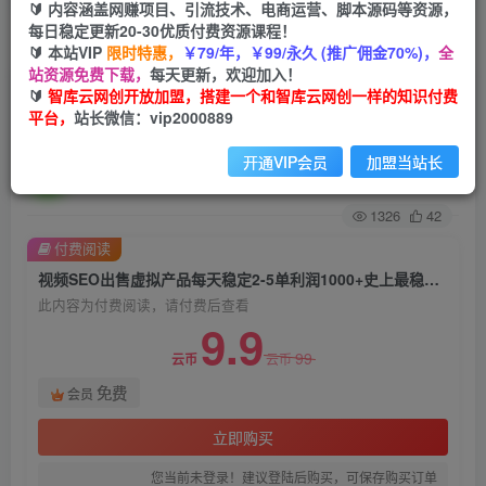
🔰 内容涵盖网赚项目、引流技术、电商运营、脚本源码等资源，
每日稳定更新20-30优质付费资源课程！
首页
创业课程
会员免费
正文
🔰 本站VIP
限时特惠，
￥79/年，￥99/永久 (推广佣金70%)，
全
站资源免费下载，
每天更新，欢迎加入！
视频SEO出售虚拟产品每天稳定2-5单利润
🔰
智库云网创开放加盟，搭建一个和智库云网创一样的知识付费
平台，
站长微信：vip2000889
1000+史上最稳定私域变现项目【揭秘】
开通VIP会员
加盟当站长
智库云网创
关注
私信
2年前发布
1326
42
付费阅读
视频SEO出售虚拟产品每天稳定2-5单利润1000+史上最稳定私域变现项目【揭秘】
此内容为付费阅读，请付费后查看
9.9
99
云币
云币
免费
会员
立即购买
您当前未登录！建议登陆后购买，可保存购买订单