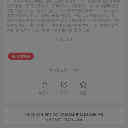
1、本内容转载于网络，版权归原作者所有！ 2、本站仅提供信息存储
空间服务，不拥有所有权，不承担相关法律责任。 3、本内容若侵犯
到你的版权利益，请联系我们，会尽快给予删除处理！ 4、本站全资
源仅供测试和学习，请勿用于非法操作，一切后果与本站无关。 5、
如遇到充值付费环节课程或软件 请马上删除退出 涉及自身权益/利益
需要投资的一律不要相信，访客发现请向客服举报。 6、本教程仅供
揭秘 请勿用于非法违规操作 否则和作者 官网 无关
THE END
会员免费
喜欢就支持一下吧
点赞
70
分享
收藏
It is by acts and not by ideas that people live.
行动是根本，想法锦上添花