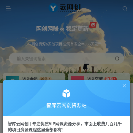
网创网赚 ∞ 稳定更新
网创资源&实战项目 全网首发全年365天更新
输入关键词搜索
VIP会员
VIP交流
抢先
群聊
免费下载全站资源
研究探讨更多创业项目路子。
VIP推广
招募站长
70%分佣
推荐
智库云网创资源站
会员专属推广链接
搭建同款网站，自己当老板
智库云网创 | 专注优质VIP网课资源分享，市面上收费几百几千
网赚网创
APP下载
项目
GO
的项目资源课程这里全部都有！
365天稳定跟新
安卓苹果下载