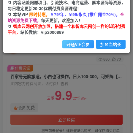
🔰 内容涵盖网赚项目、引流技术、电商运营、脚本源码等资源，
每日稳定更新20-30优质付费资源课程！
首页
创业课程
会员免费
正文
🔰 本站VIP
限时特惠，
￥79/年，￥99/永久 (推广佣金70%)，
全
站资源免费下载，
每天更新，欢迎加入！
百家号无脑搬运，小白也可操作，日入100-300，
🔰
智库云网创开放加盟，搭建一个和智库云网创一样的知识付费
平台，
站长微信：vip2000889
可矩阵【仅揭秘】
开通VIP会员
加盟当站长
智库云网创
关注
私信
2年前发布
880
70
付费阅读
百家号无脑搬运，小白也可操作，日入100-300，可矩阵【仅揭秘】
此内容为付费阅读，请付费后查看
9.9
99
云币
云币
免费
会员
立即购买
您当前未登录！建议登陆后购买，可保存购买订单