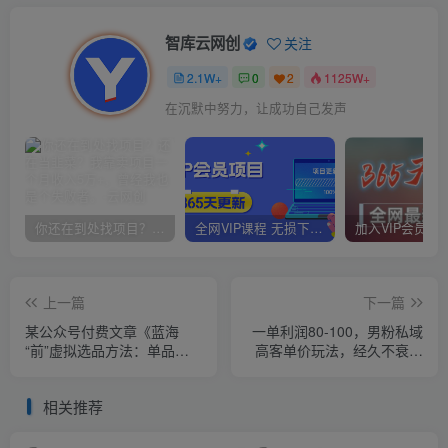
智库云网创
关注
2.1W+
0
2
1125W+
在沉默中努力，让成功自己发声
你还在到处找项目？还在当韭菜？我靠卖项目一个月收入5万+，曾经我也是个失败者。
全网VIP课程 无损下载~
上一篇
下一篇
某公众号付费文章《蓝海
一单利润80-100，男粉私域
“前”虚拟选品方法：单品收
高客单价玩法，经久不衰的
益5000+》
暴利项目【揭秘】
相关推荐