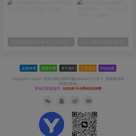
无限接码撸红包单号0.75项目无偿分享给你【揭秘】
小红
友链申请
-
免责声明
-
关于我们
-
广告合作
-
网站地图
Copyright © 2023 ·
智库云网创黑ICP备2024031011号-1
· 由
智库云网
创
强力驱动.
本站已安全运行:
1639天15小时49分0秒