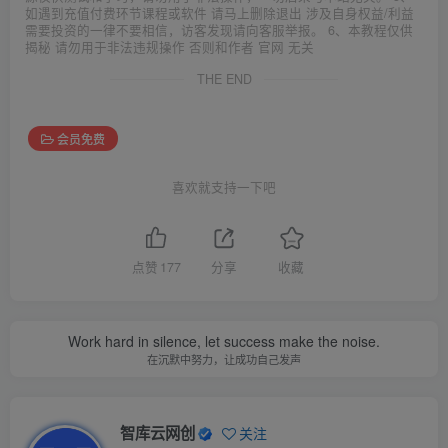
如遇到充值付费环节课程或软件 请马上删除退出 涉及自身权益/利益
需要投资的一律不要相信，访客发现请向客服举报。 6、本教程仅供
揭秘 请勿用于非法违规操作 否则和作者 官网 无关
THE END
会员免费
喜欢就支持一下吧
点赞
177
分享
收藏
Work hard in silence, let success make the noise.
在沉默中努力，让成功自己发声
智库云网创
关注