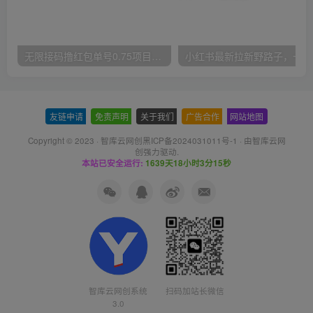
无限接码撸红包单号0.75项目无偿分享给你【揭秘】
小红
友链申请
-
免责声明
-
关于我们
-
广告合作
-
网站地图
Copyright © 2023 ·
智库云网创黑ICP备2024031011号-1
· 由
智库云网
创
强力驱动.
本站已安全运行:
1639天18小时3分16秒
智库云网创系统
扫码加站长微信
3.0