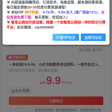
🔰 内容涵盖网赚项目、引流技术、电商运营、脚本源码等资源，
每日稳定更新20-30优质付费资源课程！
首页
创业课程
会员免费
正文
🔰 本站VIP
限时特惠，
￥79/年，￥99/永久 (推广佣金70%)，
全
站资源免费下载，
每天更新，欢迎加入！
一单利润19.9-99，小红书卖教资考试资料，一部
🔰
智库云网创开放加盟，搭建一个和智库云网创一样的知识付费
平台，
站长微信：vip2000889
手机日入600（揭秘）
开通VIP会员
加盟当站长
智库云网创
关注
私信
2年前发布
1332
177
付费阅读
一单利润19.9-99，小红书卖教资考试资料，一部手机日入600（揭秘）
此内容为付费阅读，请付费后查看
9.9
99
云币
云币
免费
会员
立即购买
您当前未登录！建议登陆后购买，可保存购买订单