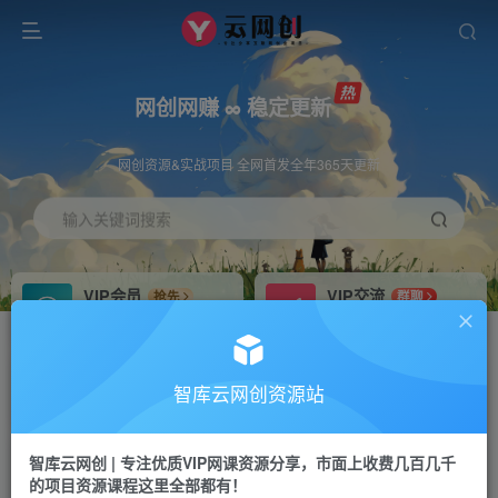
网创网赚 ∞ 稳定更新
网创资源&实战项目 全网首发全年365天更新
输入关键词搜索
VIP会员
VIP交流
抢先
群聊
免费下载全站资源
研究探讨更多创业项目路子。
VIP推广
招募站长
70%分佣
推荐
智库云网创资源站
会员专属推广链接
搭建同款网站，自己当老板
智库云网创 | 专注优质VIP网课资源分享，市面上收费几百几千
网赚网创
APP下载
项目
GO
的项目资源课程这里全部都有！
365天稳定跟新
安卓苹果下载