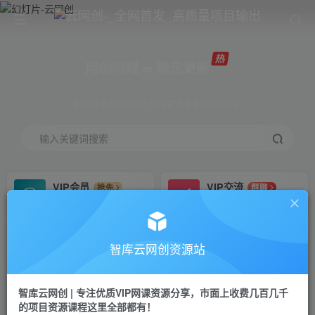
网创网赚 ∞ 稳定更新
网创资源&实战项目 全网首发全年365天更新
输入关键词搜索
VIP会员
VIP交流
抢先
群聊
免费下载全站资源
研究探讨更多创业项目路子。
VIP推广
招募站长
70%分佣
推荐
智库云网创资源站
会员专属推广链接
搭建同款网站，自己当老板
智库云网创 | 专注优质VIP网课资源分享，市面上收费几百几千
网赚网创
APP下载
项目
GO
的项目资源课程这里全部都有！
365天稳定跟新
安卓苹果下载