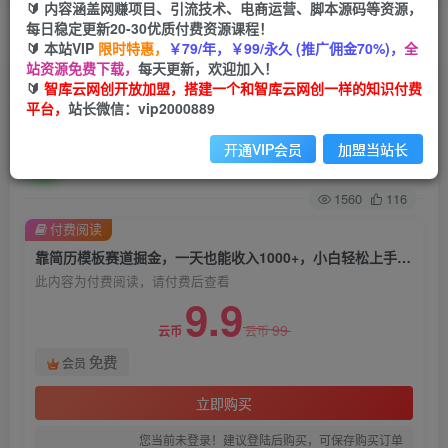
🔰 内容涵盖网赚项目、引流技术、电商运营、脚本源码等资源，
每日稳定更新20-30优质付费资源课程！
首页
创业课程
会员免费
正文
🔰 本站VIP
限时特惠，
￥79/年，￥99/永久 (推广佣金70%)，
全
站资源免费下载，
每天更新，欢迎加入！
靠简历模板赛道掘金，一天也能收入1000+，小白
🔰
智库云网创开放加盟，搭建一个和智库云网创一样的知识付费
平台，
站长微信：vip2000889
轻松上手，保姆式教学，首选副业！
开通VIP会员
加盟当站长
智库云网创
关注
私信
2年前发布
1560
116
付费阅读
靠简历模板赛道掘金，一天也能收入1000+，小白轻松上手，保姆式教学，首选副业！
此内容为付费阅读，请付费后查看
9.9
99
云币
云币
免费
会员
立即购买
您当前未登录！建议登陆后购买，可保存购买订单