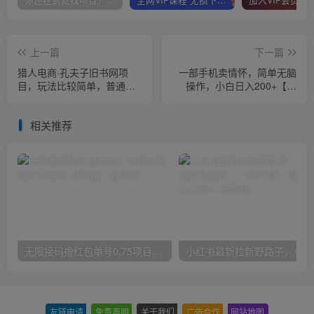
你还在到处找项目？还在当韭菜？我靠卖项目一个月收入5万+，曾经我也是个失败者。
全网VIP课程 无损下载~
上一篇
下一篇
猎人电商·孔夫子旧书网项
一部手机卖情怀，简单无脑
目，玩法比较简单，普通人
操作，小白日入200+【揭
也可以做的冷门副业
秘】
相关推荐
无限接码撸红包单号0.75项目无偿分享给你【揭秘】
小红
友链申请
-
免责声明
-
关于我们
-
广告合作
-
网站地图