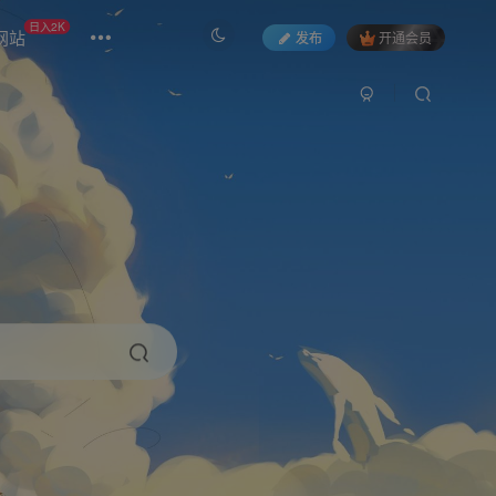
日入2K
网站
发布
开通会员