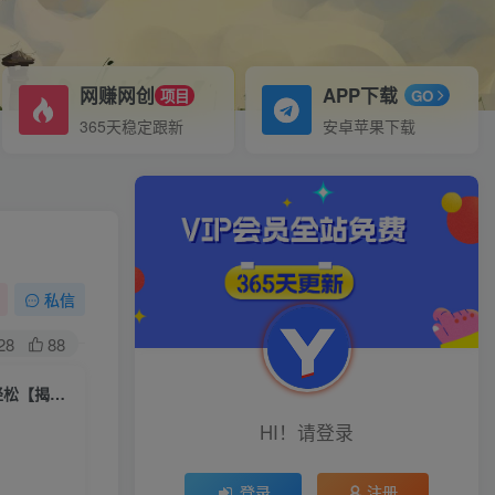
网赚网创
APP下载
项目
GO
365天稳定跟新
安卓苹果下载
私信
28
88
蓝海冷门小红书虚拟资料最新赛道，小白0基础即可操作，日入500+非常轻松【揭秘】
HI！请登录
登录
注册