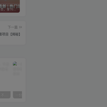
加入VIP会员，享70%的推广提成，免费学习多种网上创业课程，菜鸟秒变大神！
智库云网创【VIP会员专属交流群】
加盟智库云网创，搭建同款项目资源站，实现日入2000+
下一篇
谱项目【揭秘】
抖音24小时无人直播音乐，不违规，不封号纯撸音浪，小白实操当天日入1000+
一份资料多种变现方式，小白也能轻松上手，日入800不是问题