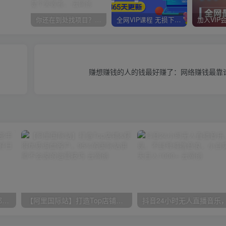
你还在到处找项目？还在当韭菜？我靠卖项目一个月收入5万+，曾经我也是个失败者。
全网VIP课程 无损下载~
赚想赚钱的人的钱最好赚了：网络赚钱最靠
小红书最新拉新野路子，一部手机即可操作，一单15块，做得好日入2000+
【阿里国际站】打造Top店铺&获得优质询盘客户，​95%的国际站讲师不会说的运营技巧