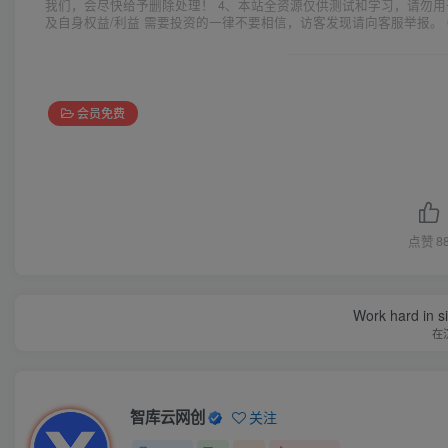
我们，会尽快给予删除处理！ 4、本站全资源仅供测试和学习，请勿用
及自身权益/利益 需要投资的一律不要相信，访客发现请向客服举报。 
会员免费
点赞
8
Work hard in s
在
智库云网创
关注