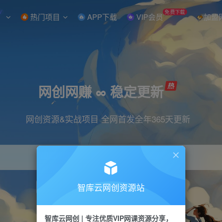
W
免费下载
热门项目
APP下载
VIP会员
加盟
网创网赚 ∞ 稳定更新
网创资源&实战项目 全网首发全年365天更新
智库云网创资源站
引流
抖音
直播
小红书
剪辑
快手
智库云网创 | 专注优质VIP网课资源分享，