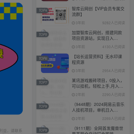
智库云网创【VIP会员专属交
TOP4
流群】
3年前
9282人已阅读
加盟智库云网创，搭建同款
TOP5
项目资源站，实现日入
2000+
3年前
4130人已阅读
【站长运营资料】无水印课
TOP6
程资源
3年前
2954人已阅读
某讯游戏搬砖项目，0投入，
TOP7
可以挂机，轻松上手,月入
3000+上不封顶
2年前
2290人已阅读
（9448期）2024网易云音乐
TOP8
人挂机项目，单机日入
150+，无脑月入5000+
2年前
2269人已阅读
（9111期）全网首发魔兽世
利益，请联系
TOP9
界美服全自动打金搬砖，日