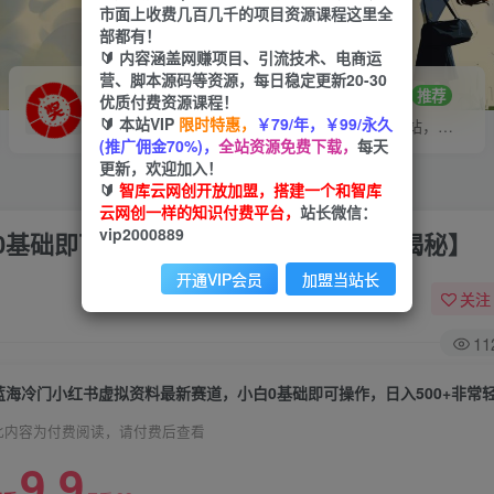
市面上收费几百几千的项目资源课程这里全
部都有！
🔰 内容涵盖网赚项目、引流技术、电商运
营、脚本源码等资源，每日稳定更新20-30
VIP推广
招募站长
70%分佣
推荐
优质付费资源课程！
🔰 本站VIP
限时特惠，
￥79/年，￥99/永久
会员专属推广链接
搭建同款网站，自己当老板
(推广佣金70%)，
全站资源免费下载，
每天
更新，欢迎加入！
🔰
智库云网创开放加盟，搭建一个和智库
云网创一样的知识付费平台，
站长微信：
vip2000889
基础即可操作，日入500+非常轻松【揭秘】
开通VIP会员
加盟当站长
关注
11
此内容为付费阅读，请付费后查看
9.9