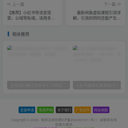
上一篇
下一篇
【推荐】小红书导流变现
最新闲鱼虚拟课程引流详
营，公域导私域，适用多数
解，引流的同时还能产生收
平台，一线实操实战团队总
益，赚钱引流两不误【揭
结，真正实战，全是细节！
秘】
相关推荐
无限接码撸红包单号0.75项目无偿分享给你【揭秘】
小红
友链申请
-
免责声明
-
关于我们
-
广告合作
-
网站地图
Copyright © 2023 ·
智库云网创黑ICP备2024031011号-1
· 由
智库云网
创
强力驱动.