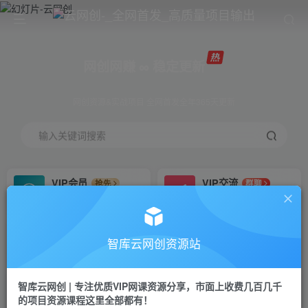
网创网赚 ∞ 稳定更新
网创资源&实战项目 全网首发全年365天更新
输入关键词搜索
VIP会员
VIP交流
抢先
群聊
免费下载全站资源
研究探讨更多创业项目路子。
VIP推广
招募站长
70%分佣
推荐
智库云网创资源站
会员专属推广链接
搭建同款网站，自己当老板
智库云网创 | 专注优质VIP网课资源分享，市面上收费几百几千
网赚网创
APP下载
项目
GO
的项目资源课程这里全部都有！
365天稳定跟新
安卓苹果下载