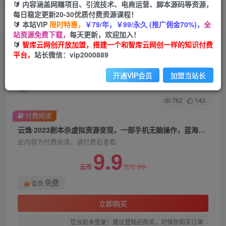
🔰 内容涵盖网赚项目、引流技术、电商运营、脚本源码等资源，
每日稳定更新20-30优质付费资源课程！
首页
创业课程
会员免费
正文
🔰 本站VIP
限时特惠，
￥79/年，￥99/永久 (推广佣金70%)，
全
站资源免费下载，
每天更新，欢迎加入！
云逸·2023剧本杀虚拟资源变现，一部手机无脑操
🔰
智库云网创开放加盟，搭建一个和智库云网创一样的知识付费
平台，
站长微信：vip2000889
作，蓝海项目轻松日入500+
开通VIP会员
加盟当站长
智库云网创
关注
私信
2年前发布
762
143
付费阅读
云逸·2023剧本杀虚拟资源变现，一部手机无脑操作，蓝海项目轻松日入500+
此内容为付费阅读，请付费后查看
9.9
99
云币
云币
免费
会员
立即购买
您当前未登录！建议登陆后购买，可保存购买订单