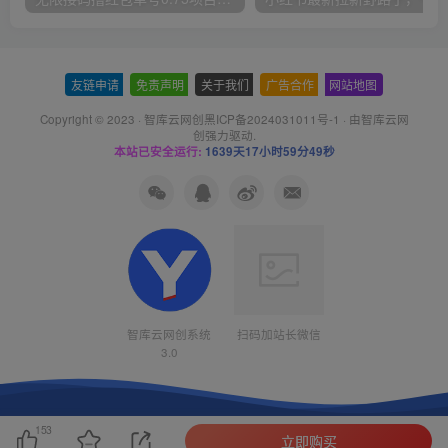
友链申请
-
免责声明
-
关于我们
-
广告合作
-
网站地图
Copyright © 2023 ·
智库云网创黑ICP备2024031011号-1
· 由
智库云网
创
强力驱动.
本站已安全运行:
1639天17小时59分49秒
智库云网创系统
扫码加站长微信
3.0
153
立即购买