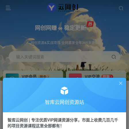
网创网赚 ∞ 稳定更新
网创资源&实战项目 全网首发全年365天更新
输入关键词搜索
VIP会员
VIP交流
抢先
群聊
免费下载全站资源
研究探讨更多创业项目路子。
VIP推广
招募站长
70%分佣
推荐
智库云网创资源站
会员专属推广链接
搭建同款网站，自己当老板
智库云网创 | 专注优质VIP网课资源分享，市面上收费几百几千
网赚网创
APP下载
项目
GO
的项目资源课程这里全部都有！
365天稳定跟新
安卓苹果下载