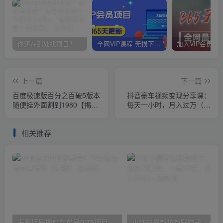
你还在到处找项目？还在当韭菜？我靠卖项目一个月收入5万+，曾经我也是个失败者。
全网VIP课程 无损下载~
上一篇
下一篇
百度极速版百分之百破5版本
抖音豪车视频变现分享课：
随便挂外面割到1980【揭
每天一小时，月入过万（教
秘】
程+4986张素材）
相关推荐
无限接码撸红包单号0.75项目无偿分享给你【揭秘】
小红