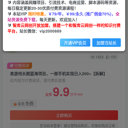
🔰 内容涵盖网赚项目、引流技术、电商运营、脚本源码等资源，
每日稳定更新20-30优质付费资源课程！
首页
创业课程
会员免费
正文
🔰 本站VIP
限时特惠，
￥79/年，￥99/永久 (推广佣金70%)，
全
站资源免费下载，
每天更新，欢迎加入！
卖游戏长期蓝海项目，一部手机实现日入200+
🔰
智库云网创开放加盟，搭建一个和智库云网创一样的知识付费
平台，
站长微信：vip2000889
【拆解】
开通VIP会员
加盟当站长
智库云网创
关注
私信
2年前发布
1423
153
付费阅读
卖游戏长期蓝海项目，一部手机实现日入200+【拆解】
此内容为付费阅读，请付费后查看
9.9
99
云币
云币
免费
会员
立即购买
您当前未登录！建议登陆后购买，可保存购买订单