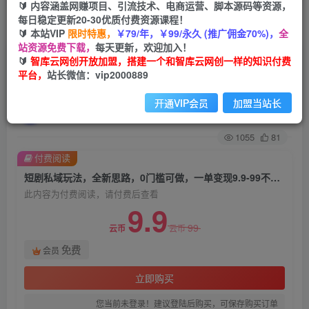
🔰 内容涵盖网赚项目、引流技术、电商运营、脚本源码等资源，
每日稳定更新20-30优质付费资源课程！
首页
创业课程
会员免费
正文
🔰 本站VIP
限时特惠，
￥79/年，￥99/永久 (推广佣金70%)，
全
站资源免费下载，
每天更新，欢迎加入！
短剧私域玩法，全新思路，0门槛可做，一单变现
🔰
智库云网创开放加盟，搭建一个和智库云网创一样的知识付费
平台，
站长微信：vip2000889
9.9-99不等（教程+素材）【揭秘】
开通VIP会员
加盟当站长
智库云网创
关注
私信
2年前发布
1055
81
付费阅读
短剧私域玩法，全新思路，0门槛可做，一单变现9.9-99不等（教程+素材）【揭秘】
此内容为付费阅读，请付费后查看
9.9
99
云币
云币
免费
会员
立即购买
您当前未登录！建议登陆后购买，可保存购买订单