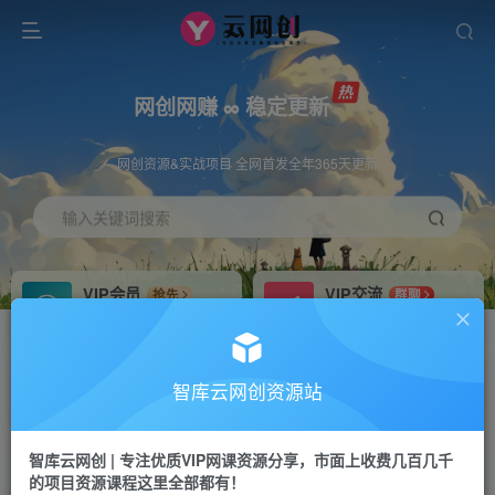
网创网赚 ∞ 稳定更新
网创资源&实战项目 全网首发全年365天更新
输入关键词搜索
VIP会员
VIP交流
抢先
群聊
免费下载全站资源
研究探讨更多创业项目路子。
VIP推广
招募站长
70%分佣
推荐
智库云网创资源站
会员专属推广链接
搭建同款网站，自己当老板
智库云网创 | 专注优质VIP网课资源分享，市面上收费几百几千
网赚网创
APP下载
项目
GO
的项目资源课程这里全部都有！
365天稳定跟新
安卓苹果下载