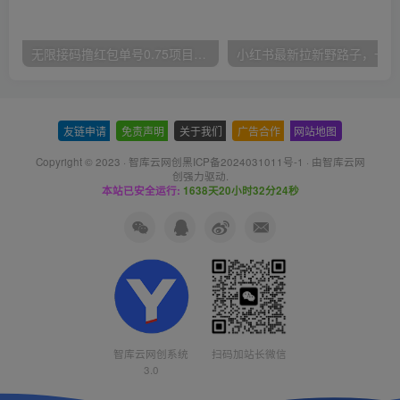
无限接码撸红包单号0.75项目无偿分享给你【揭秘】
小红
友链申请
-
免责声明
-
关于我们
-
广告合作
-
网站地图
Copyright © 2023 ·
智库云网创黑ICP备2024031011号-1
· 由
智库云网
创
强力驱动.
本站已安全运行:
1638天20小时32分25秒
智库云网创系统
扫码加站长微信
3.0