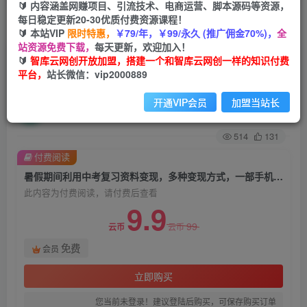
🔰 内容涵盖网赚项目、引流技术、电商运营、脚本源码等资源，
每日稳定更新20-30优质付费资源课程！
首页
创业课程
会员免费
正文
🔰 本站VIP
限时特惠，
￥79/年，￥99/永久 (推广佣金70%)，
全
站资源免费下载，
每天更新，欢迎加入！
暑假期间利用中考复习资料变现，多种变现方式，
🔰
智库云网创开放加盟，搭建一个和智库云网创一样的知识付费
平台，
站长微信：vip2000889
一部手机日入500+教程+资料【揭秘】
开通VIP会员
加盟当站长
智库云网创
关注
私信
2年前发布
514
131
付费阅读
暑假期间利用中考复习资料变现，多种变现方式，一部手机日入500+教程+资料【揭秘】
此内容为付费阅读，请付费后查看
9.9
99
云币
云币
免费
会员
立即购买
您当前未登录！建议登陆后购买，可保存购买订单