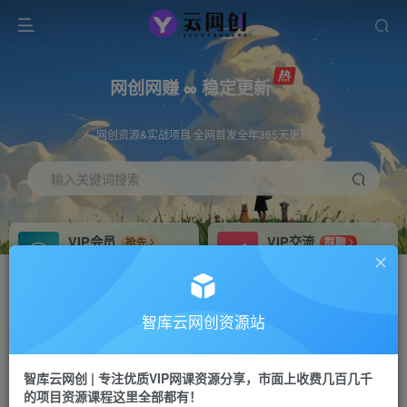
网创网赚 ∞ 稳定更新
网创资源&实战项目 全网首发全年365天更新
输入关键词搜索
VIP会员
VIP交流
抢先
群聊
免费下载全站资源
研究探讨更多创业项目路子。
VIP推广
招募站长
70%分佣
推荐
智库云网创资源站
会员专属推广链接
搭建同款网站，自己当老板
智库云网创 | 专注优质VIP网课资源分享，市面上收费几百几千
网赚网创
APP下载
项目
GO
的项目资源课程这里全部都有！
365天稳定跟新
安卓苹果下载