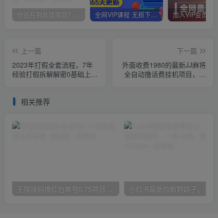
你还在到处找项目？还在当韭菜？我靠卖项目一个月收入5万+，曾经我也是个失败者。
全网VIP课程 无损下载~
上一篇
下一篇
2023年打假全套流程，7年
外面收费1980的最新JJ麻将
经验打假拆解解密0基础上手
全自动撸话费挂机项目，单
【仅揭秘】
机收益200+【揭秘】
相关推荐
无限接码撸红包单号0.75项目无偿分享给你【揭秘】
小红