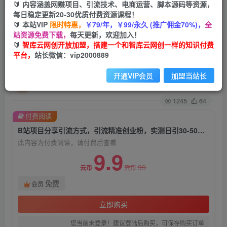
🔰 内容涵盖网赚项目、引流技术、电商运营、脚本源码等资源，
每日稳定更新20-30优质付费资源课程！
首页
创业课程
会员免费
正文
🔰 本站VIP
限时特惠，
￥79/年，￥99/永久 (推广佣金70%)，
全
站资源免费下载，
每天更新，欢迎加入！
B站项目分享引流方式，引流精准创业粉，实测日
🔰
智库云网创开放加盟，搭建一个和智库云网创一样的知识付费
平台，
站长微信：vip2000889
引30-50【揭秘】
开通VIP会员
加盟当站长
智库云网创
关注
私信
2年前发布
1245
64
付费阅读
B站项目分享引流方式，引流精准创业粉，实测日引30-50【揭秘】
此内容为付费阅读，请付费后查看
9.9
99
云币
云币
免费
会员
立即购买
您当前未登录！建议登陆后购买，可保存购买订单