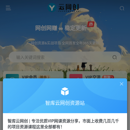
网创网赚 ∞ 稳定更新
网创资源&实战项目 全网首发全年365天更新
输入关键词搜索
VIP会员
VIP交流
抢先
群聊
免费下载全站资源
研究探讨更多创业项目路子。
VIP推广
招募站长
70%分佣
推荐
智库云网创资源站
会员专属推广链接
搭建同款网站，自己当老板
智库云网创 | 专注优质VIP网课资源分享，市面上收费几百几千
网赚网创
APP下载
项目
GO
的项目资源课程这里全部都有！
365天稳定跟新
安卓苹果下载