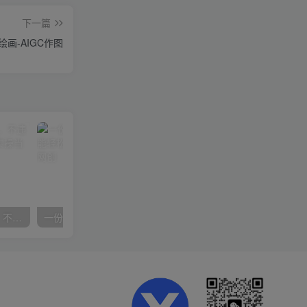
下一篇
I绘画-AIGC作图
抖音24小时无人直播音乐，不违规，不封号纯撸音浪，小白实操当天日入1000+
一份资料多种变现方式，小白也能轻松上手，日入800不是问题