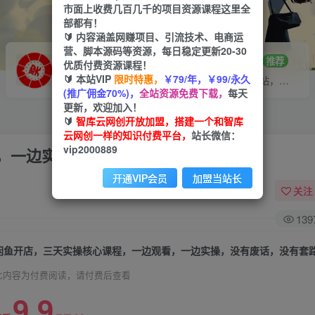
市面上收费几百几千的项目资源课程这里全
部都有！
🔰 内容涵盖网赚项目、引流技术、电商运
营、脚本源码等资源，每日稳定更新20-30
VIP推广
招募站长
70%分佣
推荐
优质付费资源课程！
🔰 本站VIP
限时特惠，
￥79/年，￥99/永久
会员专属推广链接
搭建同款网站，自己当老板
(推广佣金70%)，
全站资源免费下载，
每天
更新，欢迎加入！
🔰
智库云网创开放加盟，搭建一个和智库
云网创一样的知识付费平台，
站长微信：
vip2000889
，一边实操，没有废话，没有套路
开通VIP会员
加盟当站长
关注
139
闲鱼开店，三天实操核心课程，一边观看，一边实操，没有废话，没有套
此内容为付费阅读，请付费后查看
9.9