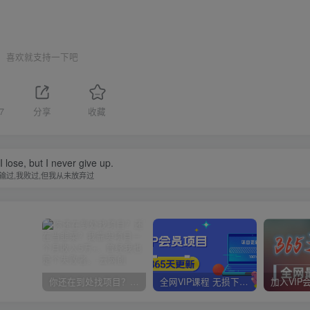
喜欢就支持一下吧
7
分享
收藏
 I lose, but I never give up.
输过,我败过,但我从未放弃过
你还在到处找项目？还在当韭菜？我靠卖项目一个月收入5万+，曾经我也是个失败者。
全网VIP课程 无损下载~