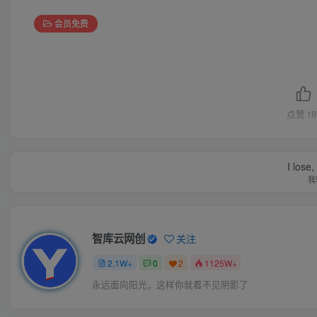
会员免费
点赞
19
I lose,
我
智库云网创
关注
2.1W+
0
2
1125W+
永远面向阳光，这样你就看不见阴影了