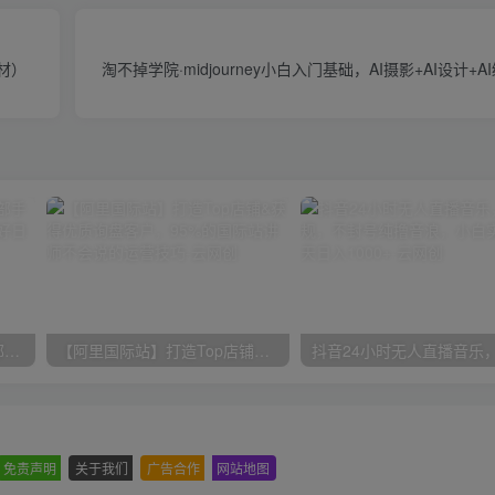
材）
淘不掉学院·midjourney小白入门基础，​AI摄影+AI设计+A
小红书最新拉新野路子，一部手机即可操作，一单15块，做得好日入2000+
【阿里国际站】打造Top店铺&获得优质询盘客户，​95%的国际站讲师不会说的运营技巧
免责声明
-
关于我们
-
广告合作
-
网站地图