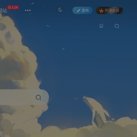
日入2K
网站
发布
开通会员