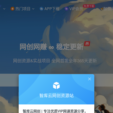
W
免费下载
热门项目
APP下载
VIP会员
加盟
网创网赚 ∞ 稳定更新
网创资源&实战项目 全网首发全年365天更新
智库云网创资源站
引流
抖音
直播
小红书
剪辑
快手
智库云网创 | 专注优质VIP网课资源分享，