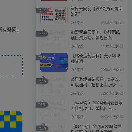
智库云网创【VIP会员专属交
TOP4
流群】
3年前
9286人已阅读
所有疑问。
加盟智库云网创，搭建同款
TOP5
项目资源站，实现日入
2000+
3年前
4132人已阅读
【站长运营资料】无水印课
TOP6
程资源
3年前
2958人已阅读
某讯游戏搬砖项目，0投入，
TOP7
可以挂机，轻松上手,月入
3000+上不封顶
2年前
2291人已阅读
（9448期）2024网易云音乐
TOP8
人挂机项目，单机日入
150+，无脑月入5000+
2年前
2272人已阅读
（9111期）全网首发魔兽世
TOP9
界美服全自动打金搬砖，日