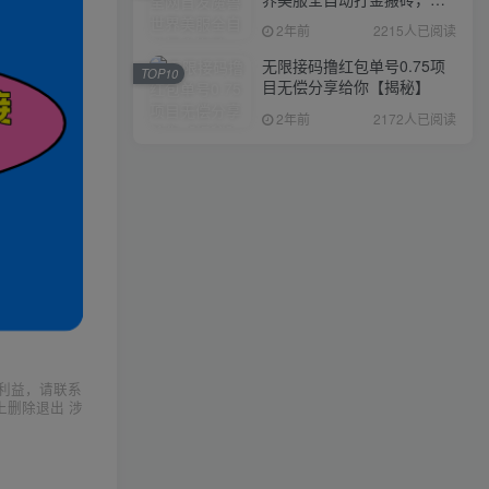
入1000+，简单好操作，保
2年前
2215人已阅读
姆级教学
无限接码撸红包单号0.75项
TOP10
目无偿分享给你【揭秘】
2年前
2172人已阅读
利益，请联系
上删除退出 涉