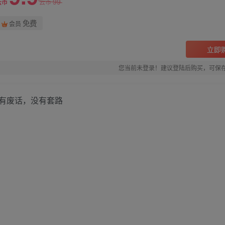
99
云币
云币
免费
会员
立即
您当前未登录！建议登陆后购买，可保
有废话，没有套路