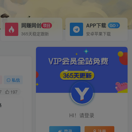
网赚网创
APP下载
项目
GO
365天稳定跟新
安卓苹果下载
私信
7
197
路
HI！请登录
登录
注册