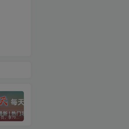
加入VIP会员，享70%的推广提成，免费学习多种网上创业课程，菜鸟秒变大神！
智库云网创【VIP会员专属交流群】
加盟智库云网创，搭建同款项目资源站，实现日入2000+