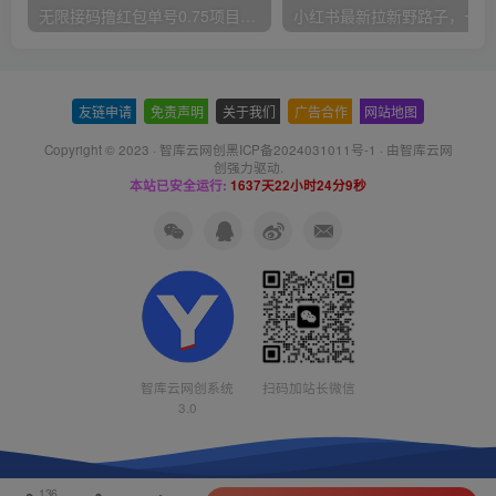
无限接码撸红包单号0.75项目无偿分享给你【揭秘】
小红
友链申请
-
免责声明
-
关于我们
-
广告合作
-
网站地图
Copyright © 2023 ·
智库云网创黑ICP备2024031011号-1
· 由
智库云网
创
强力驱动.
本站已安全运行:
1637天22小时24分9秒
智库云网创系统
扫码加站长微信
3.0
136