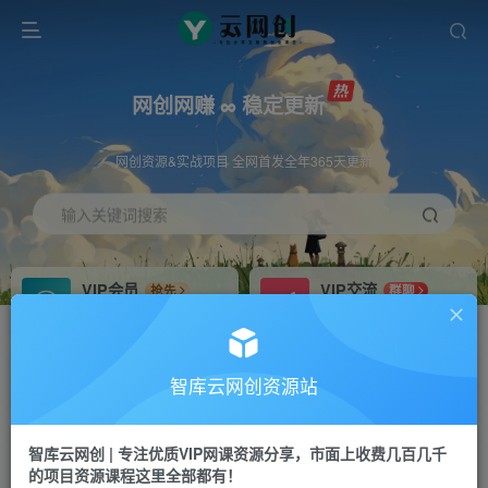
网创网赚 ∞ 稳定更新
网创资源&实战项目 全网首发全年365天更新
输入关键词搜索
VIP会员
VIP交流
抢先
群聊
免费下载全站资源
研究探讨更多创业项目路子。
VIP推广
招募站长
70%分佣
推荐
智库云网创资源站
会员专属推广链接
搭建同款网站，自己当老板
智库云网创 | 专注优质VIP网课资源分享，市面上收费几百几千
网赚网创
APP下载
项目
GO
的项目资源课程这里全部都有！
365天稳定跟新
安卓苹果下载