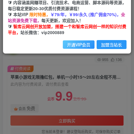
🔰 内容涵盖网赚项目、引流技术、电商运营、脚本源码等资源，
每日稳定更新20-30优质付费资源课程！
首页
创业课程
会员免费
正文
🔰 本站VIP
限时特惠，
￥79/年，￥99/永久 (推广佣金70%)，
全
站资源免费下载，
每天更新，欢迎加入！
苹果小游戏无限撸红包，单机一小时15～20左右
🔰
智库云网创开放加盟，搭建一个和智库云网创一样的知识付费
平台，
站长微信：vip2000889
全程不用看广告【揭秘】
开通VIP会员
加盟当站长
智库云网创
关注
私信
2年前发布
955
136
付费阅读
苹果小游戏无限撸红包，单机一小时15～20左右全程不用看广告【揭秘】
此内容为付费阅读，请付费后查看
9.9
99
云币
云币
免费
会员
立即购买
您当前未登录！建议登陆后购买，可保存购买订单