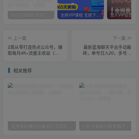
你还在到处找项目？还在当韭菜？我靠卖项目一个月收入5万+，曾经我也是个失败者。
全网VIP课程 无损下载~
上一篇
下一篇
2周从零打造热点公众号，赚
最新蓝海聊天平台手动搬
取每月4K+流量主收益（工
砖，单号日入20，多号多
具+视频教程）
撸，当天见效益
相关推荐
无限接码撸红包单号0.75项目无偿分享给你【揭秘】
小红