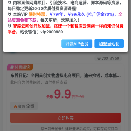
🔰 内容涵盖网赚项目、引流技术、电商运营、脚本源码等资源，
每日稳定更新20-30优质付费资源课程！
首页
创业课程
会员免费
正文
🔰 本站VIP
限时特惠，
￥79/年，￥99/永久 (推广佣金70%)，
全
站资源免费下载，
每天更新，欢迎加入！
东哲日记：全网首创实物虚拟电商项目，速来捡
🔰
智库云网创开放加盟，搭建一个和智库云网创一样的知识付费
平台，
站长微信：vip2000889
钱，成本低，一单赚几十块！
开通VIP会员
加盟当站长
智库云网创
关注
私信
2年前发布
760
59
付费阅读
东哲日记：全网首创实物虚拟电商项目，速来捡钱，成本低，一单赚几十块！
此内容为付费阅读，请付费后查看
9.9
99
云币
云币
免费
会员
立即购买
您当前未登录！建议登陆后购买，可保存购买订单