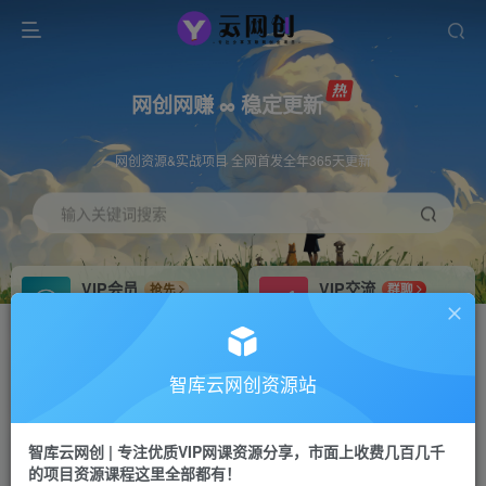
网创网赚 ∞ 稳定更新
网创资源&实战项目 全网首发全年365天更新
输入关键词搜索
VIP会员
VIP交流
抢先
群聊
免费下载全站资源
研究探讨更多创业项目路子。
VIP推广
招募站长
70%分佣
推荐
智库云网创资源站
会员专属推广链接
搭建同款网站，自己当老板
智库云网创 | 专注优质VIP网课资源分享，市面上收费几百几千
网赚网创
APP下载
项目
GO
的项目资源课程这里全部都有！
365天稳定跟新
安卓苹果下载