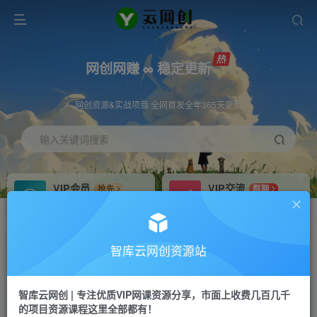
网创网赚 ∞ 稳定更新
网创资源&实战项目 全网首发全年365天更新
输入关键词搜索
VIP会员
VIP交流
抢先
群聊
免费下载全站资源
研究探讨更多创业项目路子。
VIP推广
招募站长
70%分佣
推荐
智库云网创资源站
会员专属推广链接
搭建同款网站，自己当老板
智库云网创 | 专注优质VIP网课资源分享，市面上收费几百几千
网赚网创
APP下载
项目
GO
的项目资源课程这里全部都有！
365天稳定跟新
安卓苹果下载