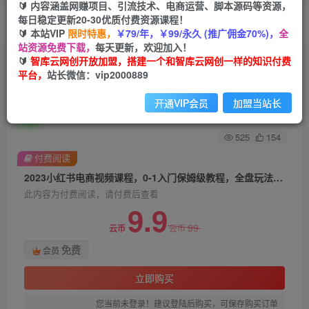
🔰 内容涵盖网赚项目、引流技术、电商运营、脚本源码等资源，
每日稳定更新20-30优质付费资源课程！
首页
创业课程
会员免费
正文
🔰 本站VIP
限时特惠，
￥79/年，￥99/永久 (推广佣金70%)，
全
站资源免费下载，
每天更新，欢迎加入！
2023小红书电商视频课程，0-1入门保姆级教程，
🔰
智库云网创开放加盟，搭建一个和智库云网创一样的知识付费
平台，
站长微信：vip2000889
全盘玩法小白也能做到月入2w+
开通VIP会员
加盟当站长
智库云网创
关注
私信
2年前发布
525
154
付费阅读
2023小红书电商视频课程，0-1入门保姆级教程，全盘玩法小白也能做到月入2w+
此内容为付费阅读，请付费后查看
9.9
99
云币
云币
免费
会员
立即购买
您当前未登录！建议登陆后购买，可保存购买订单