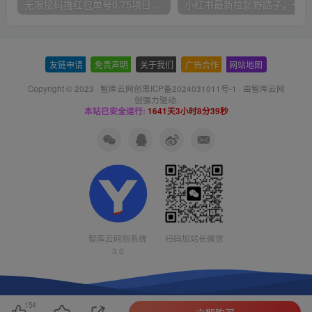
无限接码撸红包单号0.75项目无偿分享给你【揭秘】
小红
友链申请
-
免责声明
-
关于我们
-
广告合作
-
网站地图
Copyright © 2023 ·
智库云网创黑ICP备2024031011号-1
· 由
智库云网
创
强力驱动.
本站已安全运行:
1641天3小时8分40秒
智库云网创系统
扫码加站长微信
3.0
154