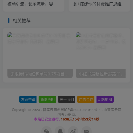
被动引流，长尾流量，容易
到1搭建你的付费推广思维，
爆微【揭秘】
讲基础，讲思路，讲方法，
也讲实操
相关推荐
无限接码撸红包单号0.75项目无偿分享给你【揭秘】
小红
友链申请
-
免责声明
-
关于我们
-
广告合作
-
网站地图
Copyright © 2023 ·
智库云网创黑ICP备2024031011号-1
· 由
智库云网
创
强力驱动.
本站已安全运行:
1638天15小时53分15秒