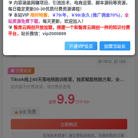
🔰 内容涵盖网赚项目、引流技术、电商运营、脚本源码等资源，
每日稳定更新20-30优质付费资源课程！
首页
创业课程
会员免费
正文
🔰 本站VIP
限时特惠，
￥79/年，￥99/永久 (推广佣金70%)，
全
站资源免费下载，
每天更新，欢迎加入！
Tiktok线上60天落地陪跑训练营，独家赋能陪跑方
🔰
智库云网创开放加盟，搭建一个和智库云网创一样的知识付费
平台，
站长微信：vip2000889
案，全新运营技巧干货
开通VIP会员
加盟当站长
智库云网创
关注
私信
2年前发布
1912
124
付费阅读
Tiktok线上60天落地陪跑训练营，独家赋能陪跑方案，全新运营技巧干货
此内容为付费阅读，请付费后查看
9.9
99
云币
云币
免费
会员
立即购买
您当前未登录！建议登陆后购买，可保存购买订单