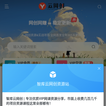
网创网赚 ∞ 稳定更新
网创资源&实战项目 全网首发全年365天更新
输入关键词搜索
VIP会员
VIP交流
抢先
群聊
免费下载全站资源
研究探讨更多创业项目路子。
VIP推广
招募站长
70%分佣
推荐
智库云网创资源站
会员专属推广链接
搭建同款网站，自己当老板
智库云网创 | 专注优质VIP网课资源分享，市面上收费几百几千
网赚网创
APP下载
项目
GO
的项目资源课程这里全部都有！
365天稳定跟新
安卓苹果下载