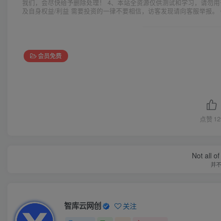
我们，会尽快给予删除处理！ 4、本站全资源仅供测试和学习，请勿用
及自身权益/利益 需要投资的一律不要相信，访客发现请向客服举报。 
会员免费
点赞
12
Not all o
并
智库云网创
关注