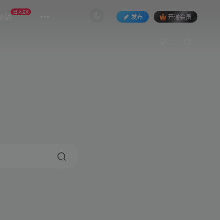
日入2K
网站
发布
开通会员