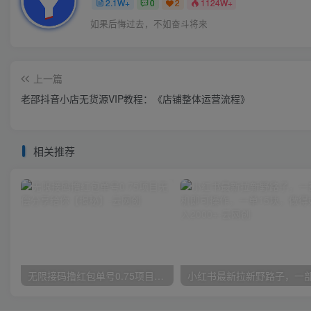
2.1W+
0
2
1124W+
如果后悔过去，不如奋斗将来
上一篇
老邵抖音小店无货源VIP教程：《店铺整体运营流程》
相关推荐
无限接码撸红包单号0.75项目无偿分享给你【揭秘】