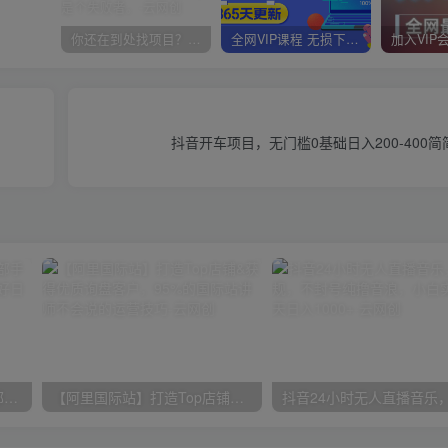
你还在到处找项目？还在当韭菜？我靠卖项目一个月收入5万+，曾经我也是个失败者。
全网VIP课程 无损下载~
抖音开车项目，无门槛0基础日入200-400
小红书最新拉新野路子，一部手机即可操作，一单15块，做得好日入2000+
【阿里国际站】打造Top店铺&获得优质询盘客户，​95%的国际站讲师不会说的运营技巧