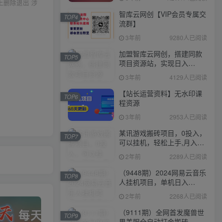
上删除退出 涉
智库云网创【VIP会员专属交
TOP4
流群】
3年前
9280人已阅读
加盟智库云网创，搭建同款
TOP5
项目资源站，实现日入
2000+
3年前
4129人已阅读
【站长运营资料】无水印课
TOP6
程资源
3年前
2953人已阅读
某讯游戏搬砖项目，0投入，
TOP7
可以挂机，轻松上手,月入
3000+上不封顶
2年前
2289人已阅读
（9448期）2024网易云音乐
TOP8
人挂机项目，单机日入
150+，无脑月入5000+
2年前
2268人已阅读
（9111期）全网首发魔兽世
TOP9
界美服全自动打金搬砖，日