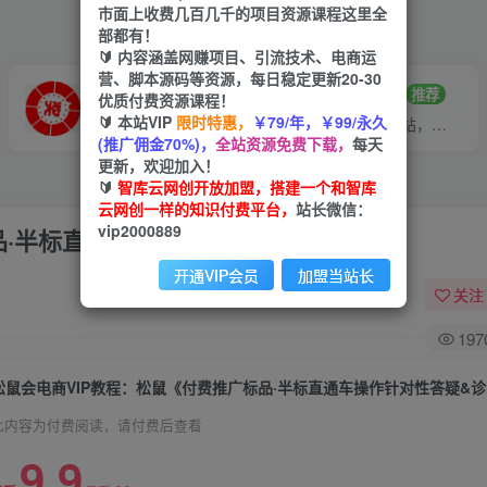
市面上收费几百几千的项目资源课程这里全
部都有！
🔰 内容涵盖网赚项目、引流技术、电商运
营、脚本源码等资源，每日稳定更新20-30
VIP推广
招募站长
70%分佣
推荐
优质付费资源课程！
🔰 本站VIP
限时特惠，
￥79/年，￥99/永久
会员专属推广链接
搭建同款网站，自己当老板
(推广佣金70%)，
全站资源免费下载，
每天
更新，欢迎加入！
🔰
智库云网创开放加盟，搭建一个和智库
云网创一样的知识付费平台，
站长微信：
vip2000889
品·半标直通车操作针对性答疑&诊断》
开通VIP会员
加盟当站长
关注
197
松鼠会电商VIP教程：松鼠《付费推广标品·半标直通车操作针对性答疑&
此内容为付费阅读，请付费后查看
9.9