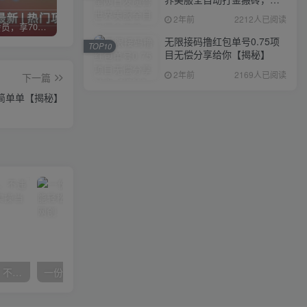
入1000+，简单好操作，保
2年前
2212人已阅读
姆级教学
加入VIP会员，享70%的推广提成，免费学习多种网上创业课程，菜鸟秒变大神！
智库云网创【VIP会员专属交流群】
加盟智库云网创，搭建同款项目资源站，实现日入2000+
无限接码撸红包单号0.75项
TOP10
目无偿分享给你【揭秘】
2年前
2169人已阅读
下一篇
简简单单【揭秘】
抖音24小时无人直播音乐，不违规，不封号纯撸音浪，小白实操当天日入1000+
一份资料多种变现方式，小白也能轻松上手，日入800不是问题