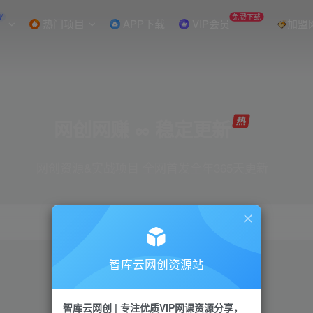
W
免费下载
热门项目
APP下载
VIP会员
加盟
网创网赚 ∞ 稳定更新
网创资源&实战项目 全网首发全年365天更新
智库云网创资源站
引流
抖音
直播
小红书
剪辑
快手
智库云网创 | 专注优质VIP网课资源分享，