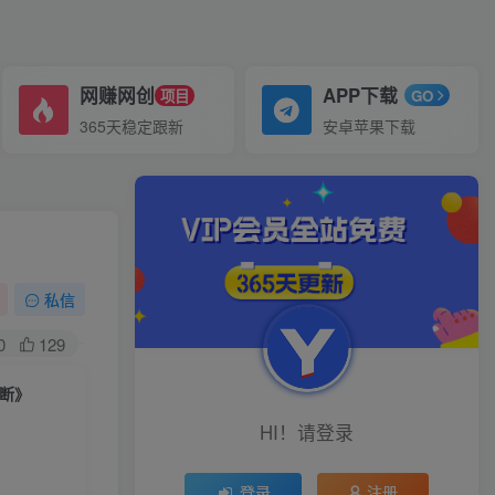
网赚网创
APP下载
项目
GO
365天稳定跟新
安卓苹果下载
私信
0
129
诊断》
HI！请登录
登录
注册