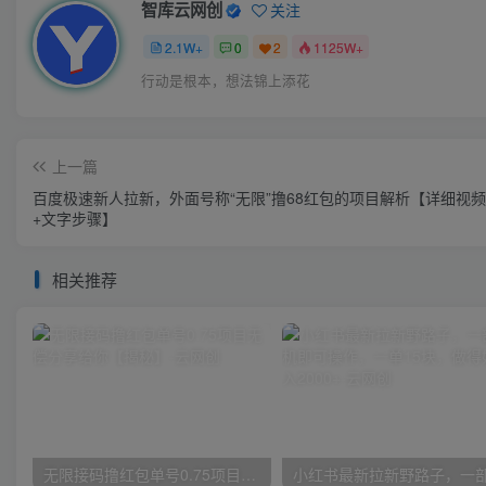
智库云网创
关注
2.1W+
0
2
1125W+
行动是根本，想法锦上添花
上一篇
百度极速新人拉新，外面号称“无限”撸68红包的项目解析【详细视
+文字步骤】
相关推荐
无限接码撸红包单号0.75项目无偿分享给你【揭秘】