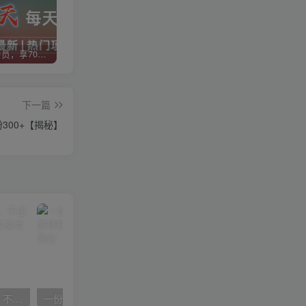
加入VIP会员，享70%的推广提成，免费学习多种网上创业课程，菜鸟秒变大神！
智库云网创【VIP会员专属交流群】
加盟智库云网创，搭建同款项目资源站，实现日入2000+
下一篇
300+【揭秘】
抖音24小时无人直播音乐，不违规，不封号纯撸音浪，小白实操当天日入1000+
一份资料多种变现方式，小白也能轻松上手，日入800不是问题