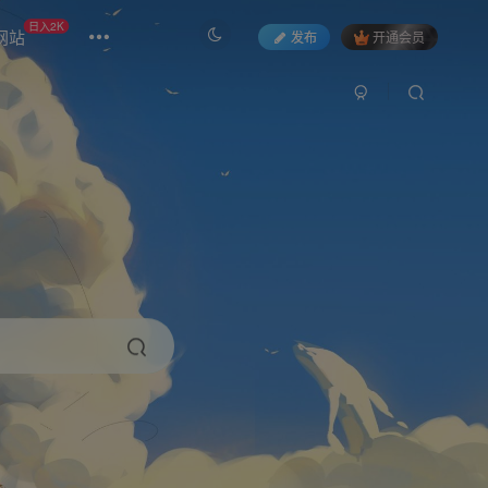
日入2K
网站
发布
开通会员