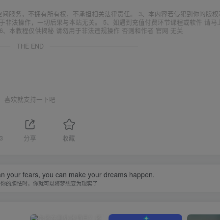
空间服务，不拥有所有权，不承担相关法律责任。 3、本内容若侵犯到你的版权
于非法操作，一切后果与本站无关。 5、如遇到充值付费环节课程或软件 请马
6、本教程仅供揭秘 请勿用于非法违规操作 否则和作者 官网 无关
THE END
喜欢就支持一下吧
3
分享
收藏
han your fears, you can make your dreams happen.
于你的胆怯时，你就可以将梦想变为现实了