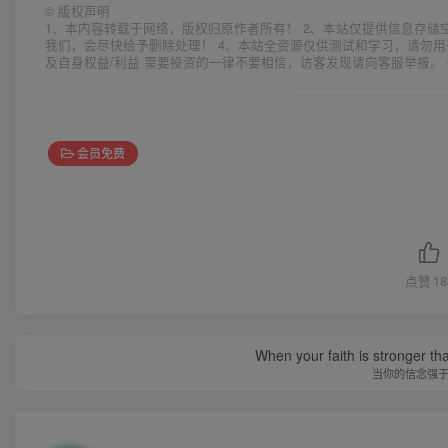
©
版权声明
1、本内容转载于网络，版权归原作者所有！ 2、本站仅提供信息存储
我们，会尽快给予删除处理！ 4、本站全资源仅供测试和学习，请勿用
及自身权益/利益 需要投资的一律不要相信，访客发现请向客服举报。 
会员免费
点赞
18
When your faith is stronger t
当你的信念强