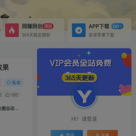
网赚网创
APP下载
项目
GO
365天稳定跟新
安卓苹果下载
效果
私信
2
183
心金文案自动成交课程，教你写出既能深入人心又能吸金的文案，实现朋友圈自动成交效果
HI！请登录
登录
注册