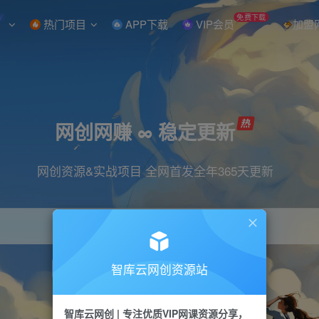
W
免费下载
热门项目
APP下载
VIP会员
加盟
网创网赚 ∞ 稳定更新
网创资源&实战项目 全网首发全年365天更新
智库云网创资源站
引流
抖音
直播
小红书
剪辑
快手
智库云网创 | 专注优质VIP网课资源分享，