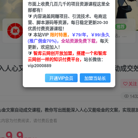
市面上收费几百几千的项目资源课程这里全
部都有！
🔰 内容涵盖网赚项目、引流技术、电商运
营、脚本源码等资源，每日稳定更新20-30
VIP推广
招募站长
70%分佣
推荐
优质付费资源课程！
🔰 本站VIP
限时特惠，
￥79/年，￥99/永久
会员专属推广链接
搭建同款网站，自己当老板
(推广佣金70%)，
全站资源免费下载，
每天
更新，欢迎加入！
🔰
智库云网创开放加盟，搭建一个和智库
云网创一样的知识付费平台，
站长微信：
vip2000889
入人心又能吸金的文案，实现朋友圈自动成交
开通VIP会员
加盟当站长
关注
143
此内容为付费阅读，请付费后查看
9.9