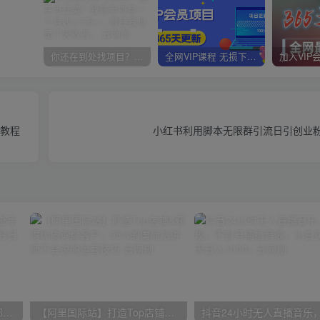
你还在到处找项目？还在当韭菜？我靠卖项目一个月收入5万+，曾经我也是个失败者。
全网VIP课程 无损下载~
频教程
小红书利用脚本无限群引流日引创业粉
小红书最新拉新野路子，一部手机即可操作，一单15块，做得好日入2000+
【阿里国际站】打造Top店铺&获得优质询盘客户，​95%的国际站讲师不会说的运营技巧