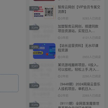
智库云网创【VIP会员专属交
TOP4
流群】
3年前
9283人已阅读
加盟智库云网创，搭建同款
TOP5
项目资源站，实现日入
2000+
3年前
4131人已阅读
【站长运营资料】无水印课
TOP6
程资源
3年前
2955人已阅读
某讯游戏搬砖项目，0投入，
TOP7
可以挂机，轻松上手,月入
3000+上不封顶
2年前
2290人已阅读
（9448期）2024网易云音乐
TOP8
人挂机项目，单机日入
150+，无脑月入5000+
2年前
2269人已阅读
（9111期）全网首发魔兽世
TOP9
界美服全自动打金搬砖，日