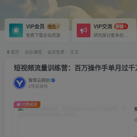
VIP会员
VIP交流
抢先
群聊
免费下载全站资源
研究探讨更多创业项目路子。
首页
创业课程
会员免费
正文
短视频流量训练营：百万操作手单月过千
智库云网创
2年前发布
付费阅读