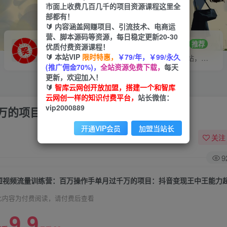
市面上收费几百几千的项目资源课程这里全
部都有！
🔰 内容涵盖网赚项目、引流技术、电商运
营、脚本源码等资源，每日稳定更新20-30
VIP推广
招募站长
70%分佣
推荐
优质付费资源课程！
🔰 本站VIP
限时特惠，
￥79/年，￥99/永久
会员专属推广链接
搭建同款网站，自己当老板
(推广佣金70%)，
全站资源免费下载，
每天
更新，欢迎加入！
🔰
智库云网创开放加盟，搭建一个和智库
云网创一样的知识付费平台，
站长微信：
vip2000889
万的项目：抖音变现王中王能力超强
开通VIP会员
加盟当站长
关注
9
短视频流量训练营：百万操作手单月过千万的项目：抖音变现王中王能力
此内容为付费阅读，请付费后查看
9.9