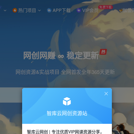
W
免费下载
热门项目
APP下载
VIP会员
加盟
网创网赚 ∞ 稳定更新
网创资源&实战项目 全网首发全年365天更新
智库云网创资源站
引流
抖音
直播
小红书
剪辑
快手
智库云网创 | 专注优质VIP网课资源分享，