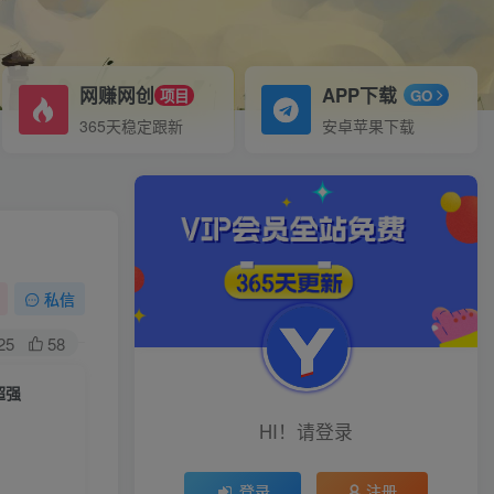
网赚网创
APP下载
项目
GO
365天稳定跟新
安卓苹果下载
私信
25
58
超强
HI！请登录
登录
注册