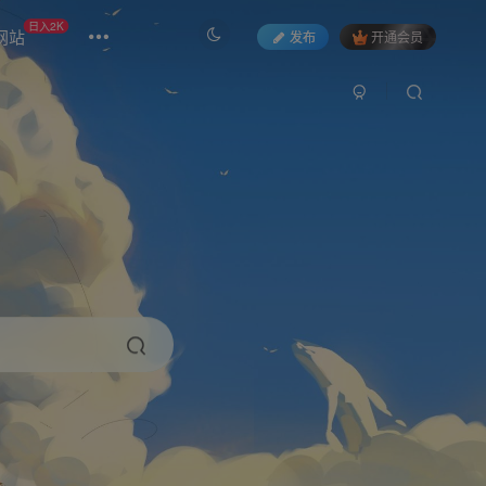
日入2K
网站
发布
开通会员