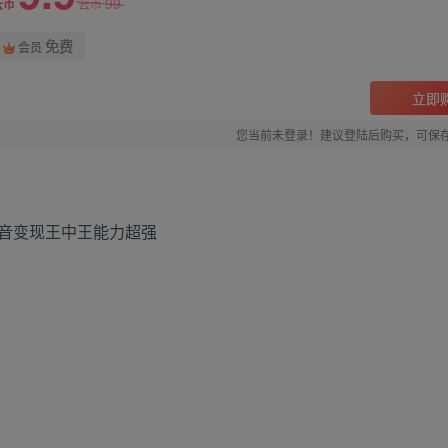
99
云币
云币
免费
会员
立即
您当前未登录！建议登陆后购买，可保