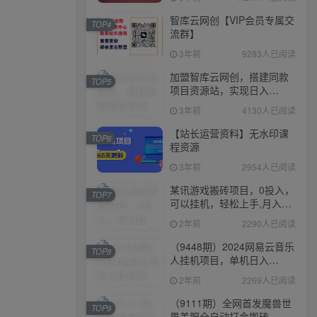
智库云网创【VIP会员专属交
TOP4
流群】
3年前
9283人已阅读
加盟智库云网创，搭建同款
TOP5
项目资源站，实现日入
2000+
3年前
4130人已阅读
【站长运营资料】无水印课
TOP6
程资源
3年前
2954人已阅读
某讯游戏搬砖项目，0投入，
TOP7
可以挂机，轻松上手,月入
3000+上不封顶
2年前
2290人已阅读
（9448期）2024网易云音乐
TOP8
人挂机项目，单机日入
150+，无脑月入5000+
2年前
2269人已阅读
（9111期）全网首发魔兽世
TOP9
界美服全自动打金搬砖，日