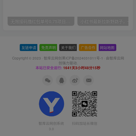
无限接码撸红包单号0.75项目无偿分享给你【揭秘】
小红
友链申请
-
免责声明
-
关于我们
-
广告合作
-
网站地图
Copyright © 2023 ·
智库云网创黑ICP备2024031011号-1
· 由
智库云网
创
强力驱动.
本站已安全运行:
1641天3小时48分16秒
智库云网创系统
扫码加站长微信
3.0