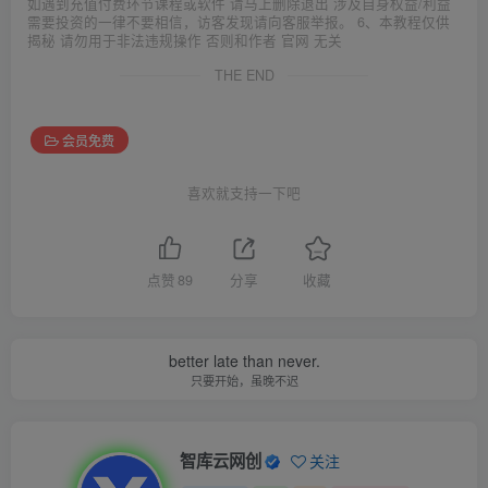
如遇到充值付费环节课程或软件 请马上删除退出 涉及自身权益/利益
需要投资的一律不要相信，访客发现请向客服举报。 6、本教程仅供
揭秘 请勿用于非法违规操作 否则和作者 官网 无关
THE END
会员免费
喜欢就支持一下吧
点赞
89
分享
收藏
better late than never.
只要开始，虽晚不迟
智库云网创
关注