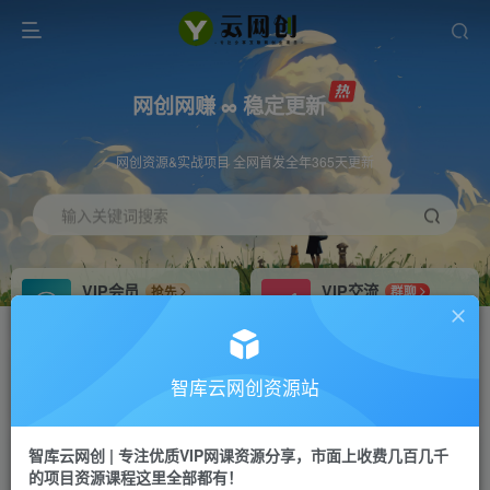
网创网赚 ∞ 稳定更新
网创资源&实战项目 全网首发全年365天更新
输入关键词搜索
VIP会员
VIP交流
抢先
群聊
免费下载全站资源
研究探讨更多创业项目路子。
VIP推广
招募站长
70%分佣
推荐
智库云网创资源站
会员专属推广链接
搭建同款网站，自己当老板
智库云网创 | 专注优质VIP网课资源分享，市面上收费几百几千
网赚网创
APP下载
项目
GO
的项目资源课程这里全部都有！
365天稳定跟新
安卓苹果下载