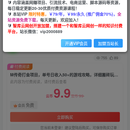
🔰 内容涵盖网赚项目、引流技术、电商运营、脚本源码等资源，
每日稳定更新20-30优质付费资源课程！
首页
创业课程
会员免费
正文
🔰 本站VIP
限时特惠，
￥79/年，￥99/永久 (推广佣金70%)，
全
站资源免费下载，
每天更新，欢迎加入！
M传奇打金项目，单号日收入50+的游戏攻略，详
🔰
智库云网创开放加盟，搭建一个和智库云网创一样的知识付费
平台，
站长微信：vip2000889
细搬砖玩法【揭秘】
开通VIP会员
加盟当站长
智库云网创
关注
私信
2年前发布
755
89
付费阅读
M传奇打金项目，单号日收入50+的游戏攻略，详细搬砖玩法【揭秘】
此内容为付费阅读，请付费后查看
9.9
99
云币
云币
免费
会员
立即购买
您当前未登录！建议登陆后购买，可保存购买订单