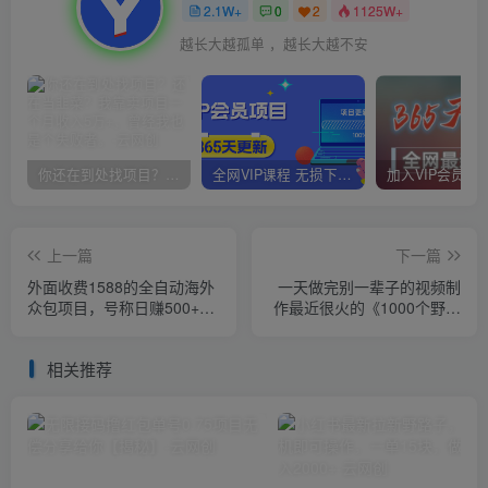
2.1W+
0
2
1125W+
越长大越孤单 ，越长大越不安
你还在到处找项目？还在当韭菜？我靠卖项目一个月收入5万+，曾经我也是个失败者。
全网VIP课程 无损下载~
上一篇
下一篇
外面收费1588的全自动海外
一天做完别一辈子的视频制
众包项目，号称日赚500+
作最近很火的《1000个野路
【永久脚本+详细教程】【揭
子信息差》100%过原创【揭
秘】
秘】
相关推荐