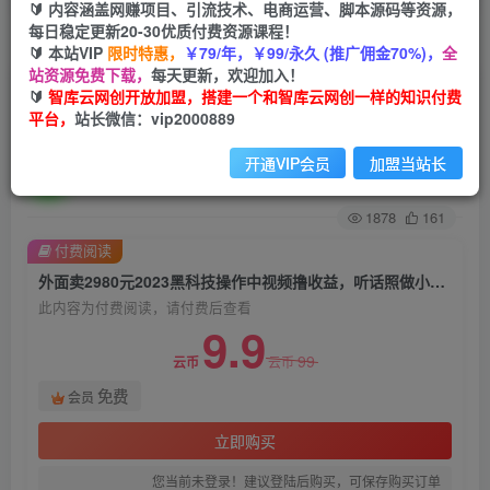
🔰 内容涵盖网赚项目、引流技术、电商运营、脚本源码等资源，
每日稳定更新20-30优质付费资源课程！
首页
创业课程
会员免费
正文
🔰 本站VIP
限时特惠，
￥79/年，￥99/永久 (推广佣金70%)，
全
站资源免费下载，
每天更新，欢迎加入！
外面卖2980元2023黑科技操作中视频撸收益，听
🔰
智库云网创开放加盟，搭建一个和智库云网创一样的知识付费
平台，
站长微信：vip2000889
话照做小白日入300+
开通VIP会员
加盟当站长
智库云网创
关注
私信
2年前发布
1878
161
付费阅读
外面卖2980元2023黑科技操作中视频撸收益，听话照做小白日入300+
此内容为付费阅读，请付费后查看
9.9
99
云币
云币
免费
会员
立即购买
您当前未登录！建议登陆后购买，可保存购买订单