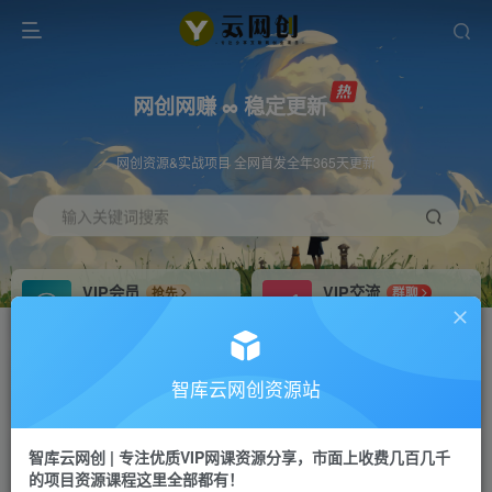
网创网赚 ∞ 稳定更新
网创资源&实战项目 全网首发全年365天更新
输入关键词搜索
VIP会员
VIP交流
抢先
群聊
免费下载全站资源
研究探讨更多创业项目路子。
VIP推广
招募站长
70%分佣
推荐
智库云网创资源站
会员专属推广链接
搭建同款网站，自己当老板
智库云网创 | 专注优质VIP网课资源分享，市面上收费几百几千
网赚网创
APP下载
项目
GO
的项目资源课程这里全部都有！
365天稳定跟新
安卓苹果下载