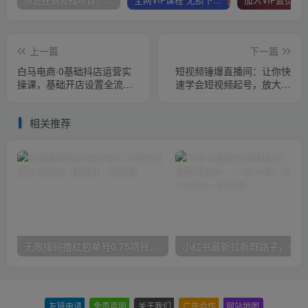
你还在到处找项目？还在当韭菜？我靠卖项目一个月收入5万+，曾经我也是个失败者。
全网VIP课程 无损下载~
上一篇
下一篇
白马电商·0基础抖店运营实
短视频锤爆直播间：让你快
操课，基础开店设置全流
速学会短视频起号，放大成
程，截流选品玩法技术
果的爆量技巧，实现抖音的
盈利模型
相关推荐
无限接码撸红包单号0.75项目无偿分享给你【揭秘】
小红
友链申请
-
免责声明
-
关于我们
-
广告合作
-
网站地图