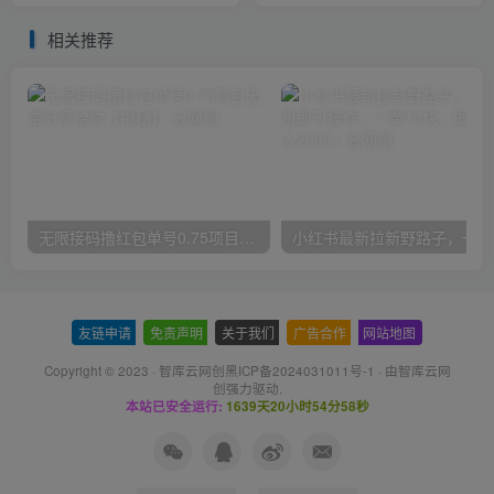
相关推荐
无限接码撸红包单号0.75项目无偿分享给你【揭秘】
小红
友链申请
-
免责声明
-
关于我们
-
广告合作
-
网站地图
Copyright © 2023 ·
智库云网创黑ICP备2024031011号-1
· 由
智库云网
创
强力驱动.
本站已安全运行:
1639天20小时54分58秒