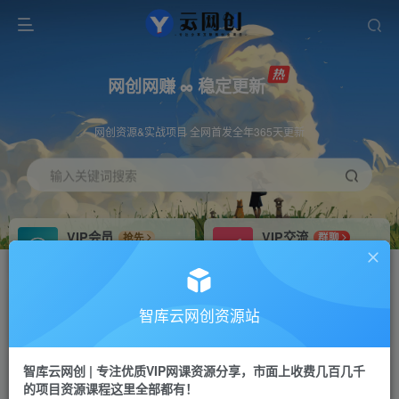
网创网赚 ∞ 稳定更新
网创资源&实战项目 全网首发全年365天更新
输入关键词搜索
VIP会员
VIP交流
抢先
群聊
免费下载全站资源
研究探讨更多创业项目路子。
VIP推广
招募站长
70%分佣
推荐
智库云网创资源站
会员专属推广链接
搭建同款网站，自己当老板
智库云网创 | 专注优质VIP网课资源分享，市面上收费几百几千
网赚网创
APP下载
项目
GO
的项目资源课程这里全部都有！
365天稳定跟新
安卓苹果下载