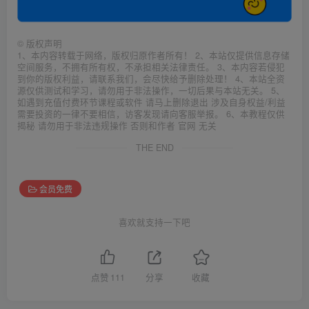
©
版权声明
1、本内容转载于网络，版权归原作者所有！ 2、本站仅提供信息存储
空间服务，不拥有所有权，不承担相关法律责任。 3、本内容若侵犯
到你的版权利益，请联系我们，会尽快给予删除处理！ 4、本站全资
源仅供测试和学习，请勿用于非法操作，一切后果与本站无关。 5、
如遇到充值付费环节课程或软件 请马上删除退出 涉及自身权益/利益
需要投资的一律不要相信，访客发现请向客服举报。 6、本教程仅供
揭秘 请勿用于非法违规操作 否则和作者 官网 无关
THE END
会员免费
喜欢就支持一下吧
点赞
111
分享
收藏