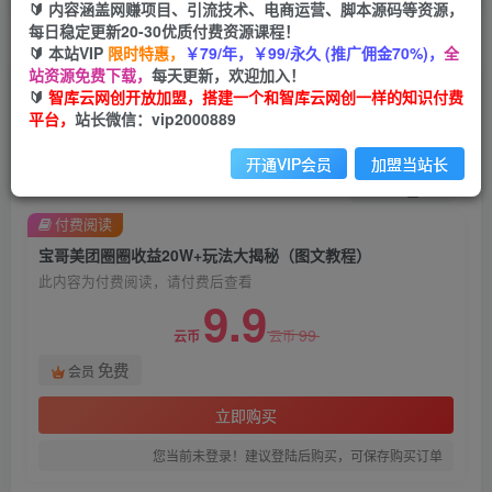
🔰 内容涵盖网赚项目、引流技术、电商运营、脚本源码等资源，
每日稳定更新20-30优质付费资源课程！
首页
创业课程
会员免费
正文
🔰 本站VIP
限时特惠，
￥79/年，￥99/永久 (推广佣金70%)，
全
站资源免费下载，
每天更新，欢迎加入！
宝哥美团圈圈收益20W+玩法大揭秘（图文教程）
🔰
智库云网创开放加盟，搭建一个和智库云网创一样的知识付费
平台，
站长微信：vip2000889
智库云网创
关注
私信
2年前发布
开通VIP会员
加盟当站长
658
111
付费阅读
宝哥美团圈圈收益20W+玩法大揭秘（图文教程）
此内容为付费阅读，请付费后查看
9.9
99
云币
云币
免费
会员
立即购买
您当前未登录！建议登陆后购买，可保存购买订单