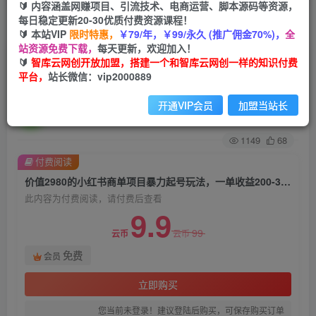
🔰 内容涵盖网赚项目、引流技术、电商运营、脚本源码等资源，
每日稳定更新20-30优质付费资源课程！
首页
创业课程
会员免费
正文
🔰 本站VIP
限时特惠，
￥79/年，￥99/永久 (推广佣金70%)，
全
站资源免费下载，
每天更新，欢迎加入！
价值2980的小红书商单项目暴力起号玩法，一单
🔰
智库云网创开放加盟，搭建一个和智库云网创一样的知识付费
平台，
站长微信：vip2000889
收益200-300（可批量放大）
开通VIP会员
加盟当站长
智库云网创
关注
私信
2年前发布
1149
68
付费阅读
价值2980的小红书商单项目暴力起号玩法，一单收益200-300（可批量放大）
此内容为付费阅读，请付费后查看
9.9
99
云币
云币
免费
会员
立即购买
您当前未登录！建议登陆后购买，可保存购买订单