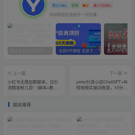
2.1W+
0
2
1125W+
时间和经历会抚平一切伤痛
你还在到处找项目？还在当韭菜？我靠卖项目一个月收入5万+，曾经我也是个失败者。
全网VIP课程 无损下载~
上一篇
下一篇
小红书无限加群脚本，日引
peter抖音小店ChatGPT+AI
流精准粉几百!（脚本+教
短视频实操训练营，10分钟
程）
制作一条爆款带货视频，新
品上架7天引爆销量
相关推荐