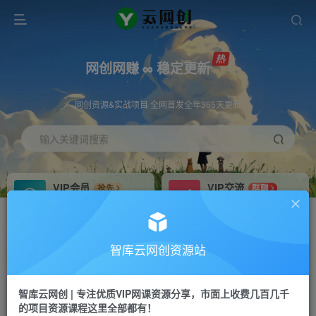
网创网赚 ∞ 稳定更新
网创资源&实战项目 全网首发全年365天更新
输入关键词搜索
VIP会员
VIP交流
抢先
群聊
免费下载全站资源
研究探讨更多创业项目路子。
VIP推广
招募站长
70%分佣
推荐
智库云网创资源站
会员专属推广链接
搭建同款网站，自己当老板
智库云网创 | 专注优质VIP网课资源分享，市面上收费几百几千
网赚网创
APP下载
项目
GO
的项目资源课程这里全部都有！
365天稳定跟新
安卓苹果下载