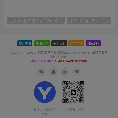
无限接码撸红包单号0.75项目无偿分享给你【揭秘】
小红
友链申请
-
免责声明
-
关于我们
-
广告合作
-
网站地图
Copyright © 2023 ·
智库云网创黑ICP备2024031011号-1
· 由
智库云网
创
强力驱动.
本站已安全运行:
1640天14小时0分26秒
智库云网创系统
扫码加站长微信
3.0