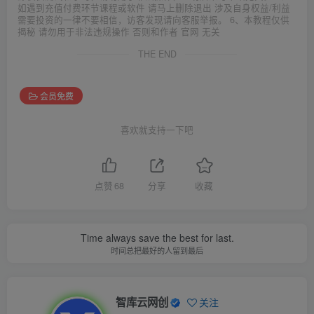
如遇到充值付费环节课程或软件 请马上删除退出 涉及自身权益/利益
需要投资的一律不要相信，访客发现请向客服举报。 6、本教程仅供
揭秘 请勿用于非法违规操作 否则和作者 官网 无关
THE END
会员免费
喜欢就支持一下吧
点赞
68
分享
收藏
Time always save the best for last.
时间总把最好的人留到最后
智库云网创
关注