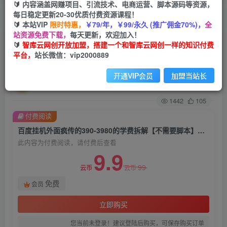
🔰 内容涵盖网赚项目、引流技术、电商运营、脚本源码等资源，
每日稳定更新20-30优质付费资源课程！
首页
创业课程
会员免费
正文
🔰 本站VIP
限时特惠，
￥79/年，￥99/永久 (推广佣金70%)，
全
站资源免费下载，
每天更新，欢迎加入！
百度挂机外面疯传的390-3980的学费拆解【不需
🔰
智库云网创开放加盟，搭建一个和智库云网创一样的知识付费
平台，
站长微信：vip2000889
要脚本】【揭秘】
开通VIP会员
加盟当站长
智库云网创
关注
私信
2年前发布
1442
105
付费阅读
百度挂机外面疯传的390-3980的学费拆解【不需要脚本】【揭秘】
此内容为付费阅读，请付费后查看
9.9
99
云币
云币
免费
会员
立即购买
您当前未登录！建议登陆后购买，可保存购买订单