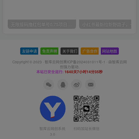
无限接码撸红包单号0.75项目无偿分享给你【揭秘】
小红
友链申请
-
免责声明
-
关于我们
-
广告合作
-
网站地图
Copyright © 2023 ·
智库云网创黑ICP备2024031011号-1
· 由
智库云网
创
强力驱动.
本站已安全运行:
1640天7小时14分36秒
智库云网创系统
扫码加站长微信
3.0