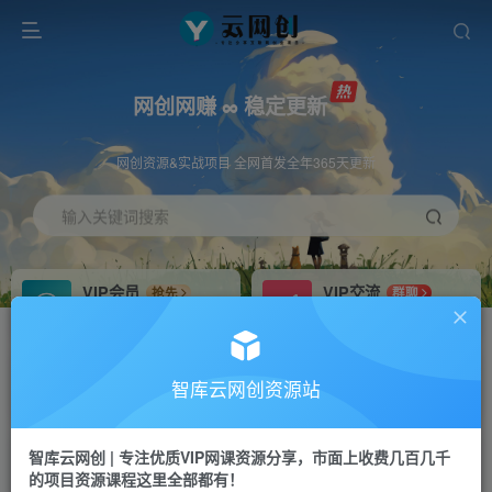
网创网赚 ∞ 稳定更新
网创资源&实战项目 全网首发全年365天更新
输入关键词搜索
VIP会员
VIP交流
抢先
群聊
免费下载全站资源
研究探讨更多创业项目路子。
VIP推广
招募站长
70%分佣
推荐
智库云网创资源站
会员专属推广链接
搭建同款网站，自己当老板
智库云网创 | 专注优质VIP网课资源分享，市面上收费几百几千
网赚网创
APP下载
项目
GO
的项目资源课程这里全部都有！
365天稳定跟新
安卓苹果下载