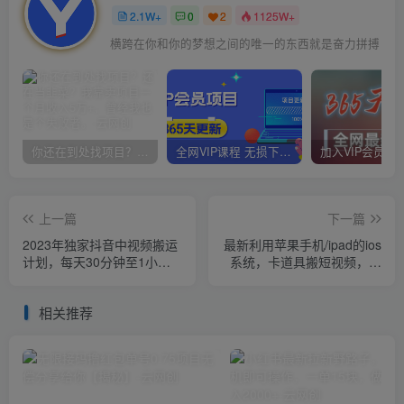
2.1W+
0
2
1125W+
横跨在你和你的梦想之间的唯一的东西就是奋力拼搏
你还在到处找项目？还在当韭菜？我靠卖项目一个月收入5万+，曾经我也是个失败者。
全网VIP课程 无损下载~
上一篇
下一篇
2023年独家抖音中视频搬运
最新利用苹果手机/ipad的ios
计划，每天30分钟至1小时
系统，卡道具搬短视频，百
搬运即可，小白轻松日入
分百过原创
300+
相关推荐