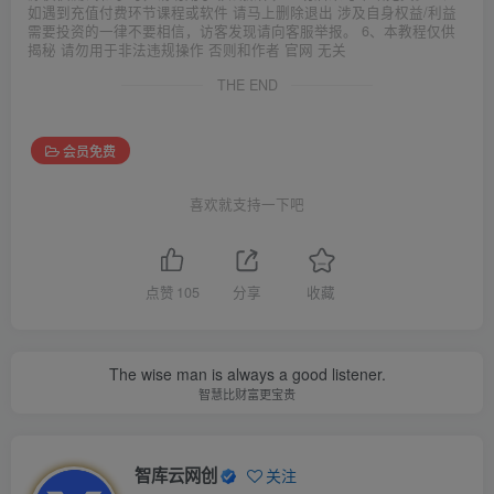
如遇到充值付费环节课程或软件 请马上删除退出 涉及自身权益/利益
需要投资的一律不要相信，访客发现请向客服举报。 6、本教程仅供
揭秘 请勿用于非法违规操作 否则和作者 官网 无关
THE END
会员免费
喜欢就支持一下吧
点赞
105
分享
收藏
The wise man is always a good listener.
智慧比财富更宝贵
智库云网创
关注