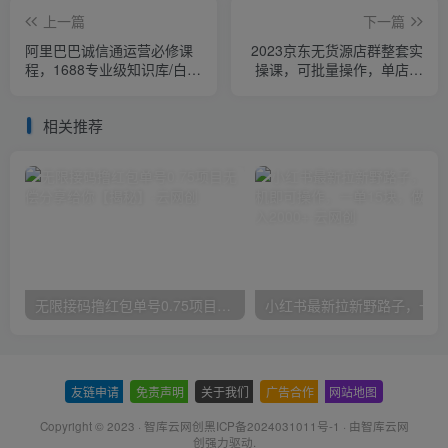
上一篇
下一篇
阿里巴巴诚信通运营必修课
2023京东无货源店群整套实
程，​1688专业级知识库/白皮
操课，可批量操作，单店月
书/全攻略
纯利5000+（视频课+资料文
档）
相关推荐
无限接码撸红包单号0.75项目无偿分享给你【揭秘】
小红
友链申请
-
免责声明
-
关于我们
-
广告合作
-
网站地图
Copyright © 2023 ·
智库云网创黑ICP备2024031011号-1
· 由
智库云网
创
强力驱动.