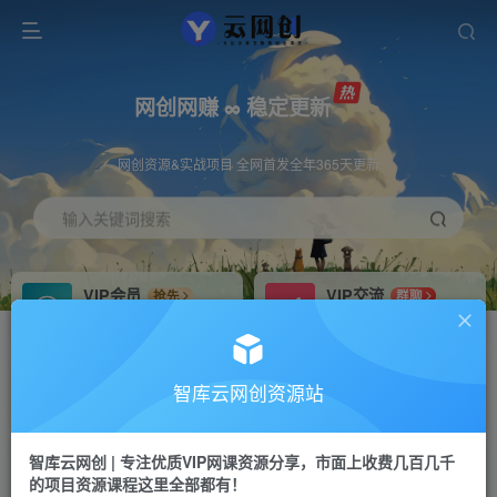
网创网赚 ∞ 稳定更新
网创资源&实战项目 全网首发全年365天更新
输入关键词搜索
VIP会员
VIP交流
抢先
群聊
免费下载全站资源
研究探讨更多创业项目路子。
VIP推广
招募站长
70%分佣
推荐
智库云网创资源站
会员专属推广链接
搭建同款网站，自己当老板
智库云网创 | 专注优质VIP网课资源分享，市面上收费几百几千
网赚网创
APP下载
项目
GO
的项目资源课程这里全部都有！
365天稳定跟新
安卓苹果下载