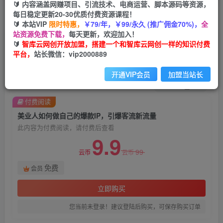
🔰 内容涵盖网赚项目、引流技术、电商运营、脚本源码等资源，
每日稳定更新20-30优质付费资源课程！
首页
创业课程
会员免费
正文
🔰 本站VIP
限时特惠，
￥79/年，￥99/永久 (推广佣金70%)，
全
站资源免费下载，
每天更新，欢迎加入！
美业人如何做自己的爆款IP，引爆客流新流量
🔰
智库云网创开放加盟，搭建一个和智库云网创一样的知识付费
平台，
站长微信：vip2000889
智库云网创
关注
私信
2年前发布
开通VIP会员
加盟当站长
1606
192
付费阅读
美业人如何做自己的爆款IP，引爆客流新流量
此内容为付费阅读，请付费后查看
9.9
99
云币
云币
免费
会员
立即购买
您当前未登录！建议登陆后购买，可保存购买订单