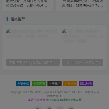
带货必修课，直播带货从亏
现项目，教你快速起号接广
钱到月赚50万，听这门课就
告，可以批量起号
够了
相关推荐
无限接码撸红包单号0.75项目无偿分享给你【揭秘】
小红
友链申请
-
免责声明
-
关于我们
-
广告合作
-
网站地图
Copyright © 2023 ·
智库云网创黑ICP备2024031011号-1
· 由
智库云网
创
强力驱动.
本站已安全运行:
1640天16小时53分48秒