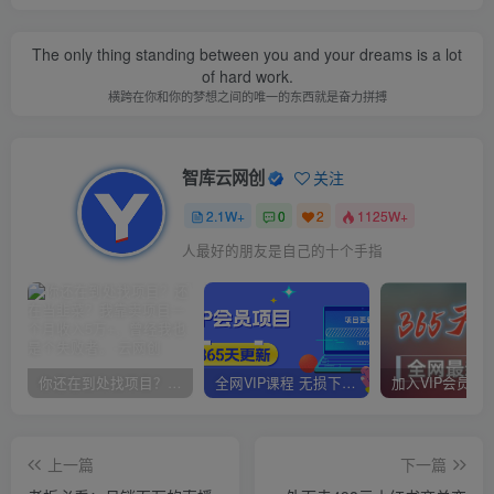
Dream most deep place, only then the smile is not tired.
梦的最深处，只有微笑不累
智库云网创
关注
2.1W+
0
2
1125W+
一个人相信什么，就会看见什么
你还在到处找项目？还在当韭菜？我靠卖项目一个月收入5万+，曾经我也是个失败者。
全网VIP课程 无损下载~
上一篇
下一篇
老板必看：月销百万的直播
外面卖498元小红书商单变