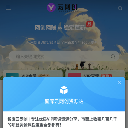
网创网赚 ∞ 稳定更新
网创资源&实战项目 全网首发全年365天更新
输入关键词搜索
VIP会员
VIP交流
抢先
群聊
免费下载全站资源
研究探讨更多创业项目路子。
VIP推广
招募站长
70%分佣
推荐
智库云网创资源站
会员专属推广链接
搭建同款网站，自己当老板
智库云网创 | 专注优质VIP网课资源分享，市面上收费几百几千
网赚网创
APP下载
项目
GO
的项目资源课程这里全部都有！
365天稳定跟新
安卓苹果下载