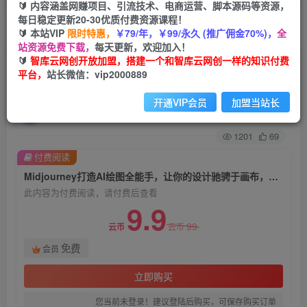
🔰 内容涵盖网赚项目、引流技术、电商运营、脚本源码等资源，
每日稳定更新20-30优质付费资源课程！
首页
创业课程
会员免费
正文
🔰 本站VIP
限时特惠，
￥79/年，￥99/永久 (推广佣金70%)，
全
站资源免费下载，
每天更新，欢迎加入！
Midjourney打造AI绘图全能手，让你的设计驰骋
🔰
智库云网创开放加盟，搭建一个和智库云网创一样的知识付费
平台，
站长微信：vip2000889
于画布，为设计加速
开通VIP会员
加盟当站长
智库云网创
关注
私信
2年前发布
1201
69
付费阅读
Midjourney打造AI绘图全能手，让你的设计驰骋于画布，为设计加速
此内容为付费阅读，请付费后查看
9.9
99
云币
云币
免费
会员
立即购买
您当前未登录！建议登陆后购买，可保存购买订单