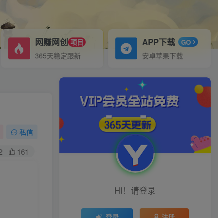
网赚网创
APP下载
项目
GO
365天稳定跟新
安卓苹果下载
私信
2
161
HI！请登录
登录
注册