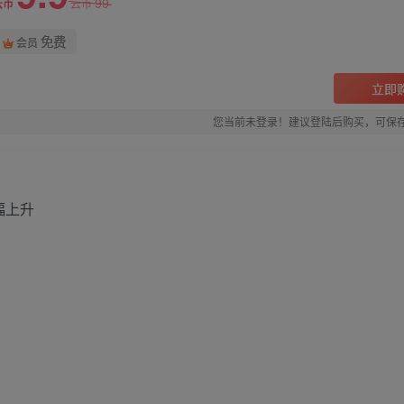
99
云币
云币
免费
会员
立即
您当前未登录！建议登陆后购买，可保