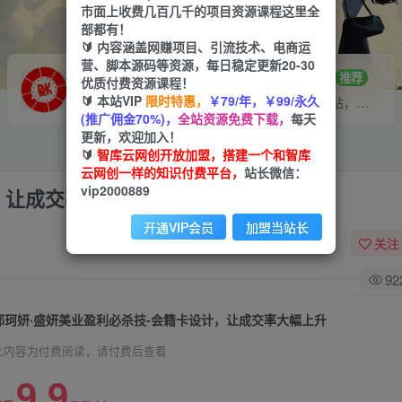
市面上收费几百几千的项目资源课程这里全
部都有！
🔰 内容涵盖网赚项目、引流技术、电商运
营、脚本源码等资源，每日稳定更新20-30
VIP推广
招募站长
70%分佣
推荐
优质付费资源课程！
🔰 本站VIP
限时特惠，
￥79/年，￥99/永久
会员专属推广链接
搭建同款网站，自己当老板
(推广佣金70%)，
全站资源免费下载，
每天
更新，欢迎加入！
🔰
智库云网创开放加盟，搭建一个和智库
云网创一样的知识付费平台，
站长微信：
vip2000889
，让成交率大幅上升
开通VIP会员
加盟当站长
关注
92
郭珂妍·盛妍美业盈利必杀技-会籍卡设计，让成交率大幅上升
此内容为付费阅读，请付费后查看
9.9