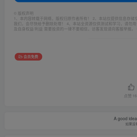
©
版权声明
1、本内容转载于网络，版权归原作者所有！ 2、本站仅提供信息存储
我们，会尽快给予删除处理！ 4、本站全资源仅供测试和学习，请勿用
及自身权益/利益 需要投资的一律不要相信，访客发现请向客服举报。 
会员免费
点赞
16
A good idea 
如果没