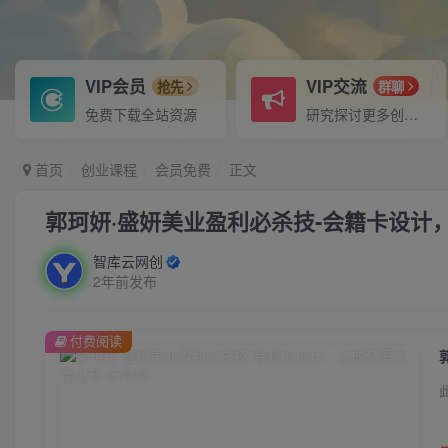
VIP会员
VIP交流
抢先
群聊
免费下载全站资源
研究探讨更多创业项目路子。
首页
创业课程
会员免费
正文
郭珂妍·盛妍美业盈利必杀技-会籍卡设计
智库云网创
2年前发布
付费阅读