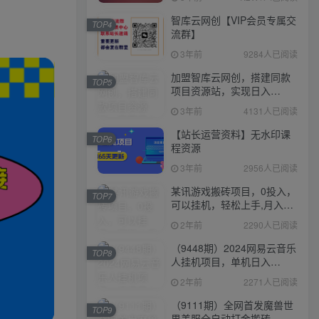
智库云网创【VIP会员专属交
TOP4
流群】
3年前
9284人已阅读
加盟智库云网创，搭建同款
TOP5
项目资源站，实现日入
2000+
3年前
4131人已阅读
【站长运营资料】无水印课
TOP6
程资源
3年前
2956人已阅读
某讯游戏搬砖项目，0投入，
TOP7
可以挂机，轻松上手,月入
3000+上不封顶
2年前
2290人已阅读
（9448期）2024网易云音乐
TOP8
人挂机项目，单机日入
150+，无脑月入5000+
2年前
2271人已阅读
（9111期）全网首发魔兽世
TOP9
界美服全自动打金搬砖，日