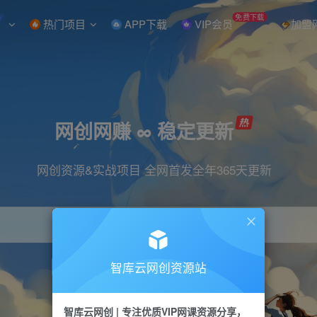
W
免费下载
热门项目
APP下载
VIP会员
加盟
网创网赚 ∞ 稳定更新
网创资源&实战项目 全网首发全年365天更新
智库云网创资源站
引流
抖音
直播
小红书
剪辑
快手
智库云网创 | 专注优质VIP网课资源分享，