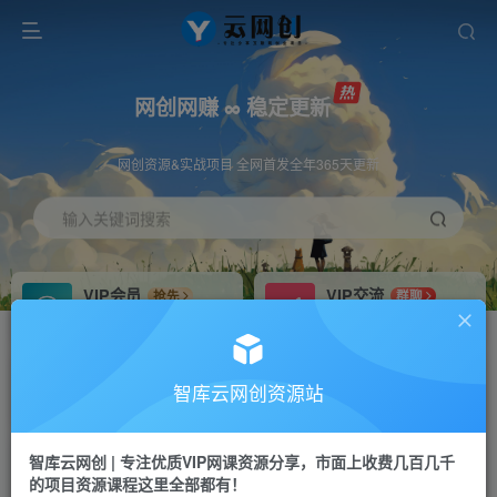
网创网赚 ∞ 稳定更新
网创资源&实战项目 全网首发全年365天更新
输入关键词搜索
VIP会员
VIP交流
抢先
群聊
免费下载全站资源
研究探讨更多创业项目路子。
VIP推广
招募站长
70%分佣
推荐
智库云网创资源站
会员专属推广链接
搭建同款网站，自己当老板
智库云网创 | 专注优质VIP网课资源分享，市面上收费几百几千
网赚网创
APP下载
项目
GO
的项目资源课程这里全部都有！
365天稳定跟新
安卓苹果下载