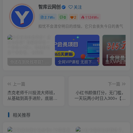
智库云网创
关注
2.1W+
0
2
1124W+
担忧不会清空明日的烦恼，它只会丧失今日的勇气
你还在到处找项目？还在当韭菜？我靠卖项目一个月收入5万+，曾经我也是个失败者。
全网VIP课程 无损下载~
上一篇
下一篇
杰克老师千川投流大师班，
小红书颜值打分，无门槛，
从基础到高手进阶，底层逻
一天玩两小时日入300+【揭
辑，高效投放
秘】
相关推荐