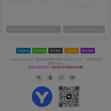
无限接码撸红包单号0.75项目无偿分享给你【揭秘】
小红
友链申请
-
免责声明
-
关于我们
-
广告合作
-
网站地图
Copyright © 2023 ·
智库云网创黑ICP备2024031011号-1
· 由
智库云网
创
强力驱动.
本站已安全运行:
1637天14小时56分10秒