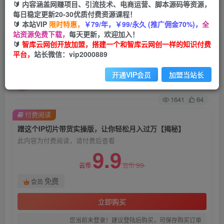
🔰 内容涵盖网赚项目、引流技术、电商运营、脚本源码等资源，
每日稳定更新20-30优质付费资源课程！
首页
创业课程
会员免费
正文
🔰 本站VIP
限时特惠，
￥79/年，￥99/永久 (推广佣金70%)，
全
站资源免费下载，
每天更新，欢迎加入！
蹭这个IP切片带货实操版，让你轻松月入过万【揭
🔰
智库云网创开放加盟，搭建一个和智库云网创一样的知识付费
平台，
站长微信：vip2000889
秘】
开通VIP会员
加盟当站长
智库云网创
关注
私信
2年前发布
1641
64
付费阅读
蹭这个IP切片带货实操版，让你轻松月入过万【揭秘】
此内容为付费阅读，请付费后查看
9.9
99
云币
云币
免费
会员
立即购买
您当前未登录！建议登陆后购买，可保存购买订单