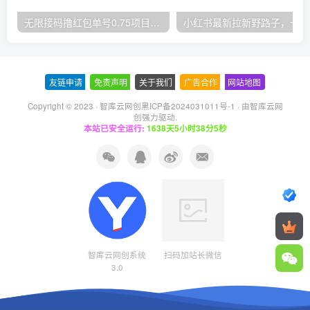
无限接码撸红包单号0.75项目无偿分享给你【揭秘】
小红
友链申请
-
免责声明
-
关于我们
-
广告合作
-
网站地图
Copyright © 2023 ·
智库云网创黑ICP备2024031011号-1
· 由
智库云网
创
强力驱动.
本站已安全运行:
1638天5小时38分6秒
智库云网创系统
扫码加站长微信
3.0