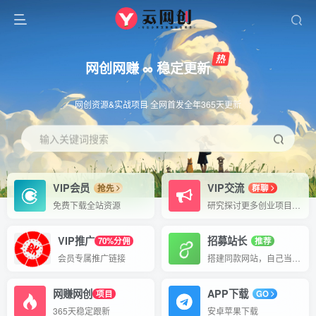
网创网赚 ∞ 稳定更新
网创资源&实战项目 全网首发全年365天更新
输入关键词搜索
VIP会员
VIP交流
抢先
群聊
免费下载全站资源
研究探讨更多创业项目路子。
VIP推广
招募站长
70%分佣
推荐
会员专属推广链接
搭建同款网站，自己当老板
网赚网创
APP下载
项目
GO
365天稳定跟新
安卓苹果下载