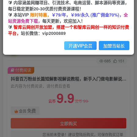
🔰 内容涵盖网赚项目、引流技术、电商运营、脚本源码等资源，
每日稳定更新20-30优质付费资源课程！
首页
创业课程
会员免费
正文
🔰 本站VIP
限时特惠，
￥79/年，￥99/永久 (推广佣金70%)，
全
站资源免费下载，
每天更新，欢迎加入！
抖音百万粉丝长篇短解影视解说教程，新手入门做
🔰
智库云网创开放加盟，搭建一个和智库云网创一样的知识付费
平台，
站长微信：vip2000889
电影解说影视解说详解
开通VIP会员
加盟当站长
智库云网创
关注
私信
2年前发布
685
151
付费阅读
抖音百万粉丝长篇短解影视解说教程，新手入门做电影解说影视解说详解
此内容为付费阅读，请付费后查看
9.9
99
云币
云币
免费
会员
立即购买
您当前未登录！建议登陆后购买，可保存购买订单