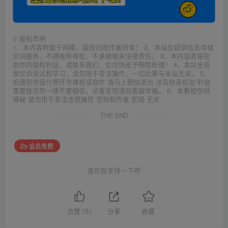
©
版权声明
1、本内容转载于网络，版权归原作者所有！ 2、本站仅提供信息存储
空间服务，不拥有所有权，不承担相关法律责任。 3、本内容若侵犯
到你的版权利益，请联系我们，会尽快给予删除处理！ 4、本站全资
源仅供测试和学习，请勿用于非法操作，一切后果与本站无关。 5、
如遇到充值付费环节课程或软件 请马上删除退出 涉及自身权益/利益
需要投资的一律不要相信，访客发现请向客服举报。 6、本教程仅供
揭秘 请勿用于非法违规操作 否则和作者 官网 无关
THE END
会员免费
喜欢就支持一下吧
点赞
151
分享
收藏