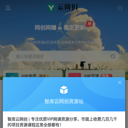
网创网赚 ∞ 稳定更新
网创资源&实战项目 全网首发全年365天更新
输入关键词搜索
VIP会员
VIP交流
抢先
群聊
免费下载全站资源
研究探讨更多创业项目路子。
VIP推广
招募站长
70%分佣
推荐
智库云网创资源站
会员专属推广链接
搭建同款网站，自己当老板
智库云网创 | 专注优质VIP网课资源分享，市面上收费几百几千
网赚网创
APP下载
项目
GO
的项目资源课程这里全部都有！
365天稳定跟新
安卓苹果下载