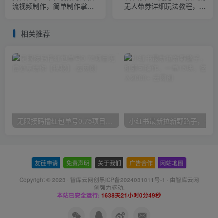
流视频制作，简单制作掌握
无人带券详细玩法教程，新
流量密码
人小白可上手超火爆
相关推荐
无限接码撸红包单号0.75项目无偿分享给你【揭秘】
小红
友链申请
-
免责声明
-
关于我们
-
广告合作
-
网站地图
Copyright © 2023 ·
智库云网创黑ICP备2024031011号-1
· 由
智库云网
创
强力驱动.
本站已安全运行:
1638天21小时0分50秒