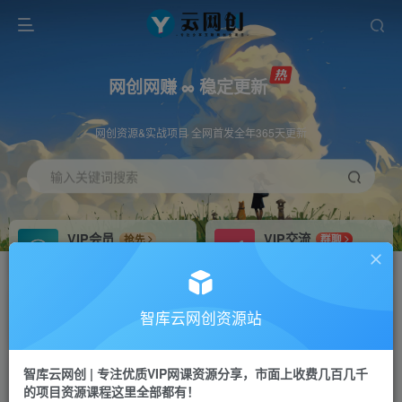
网创网赚 ∞ 稳定更新
网创资源&实战项目 全网首发全年365天更新
输入关键词搜索
VIP会员
VIP交流
抢先
群聊
免费下载全站资源
研究探讨更多创业项目路子。
VIP推广
招募站长
70%分佣
推荐
智库云网创资源站
会员专属推广链接
搭建同款网站，自己当老板
智库云网创 | 专注优质VIP网课资源分享，市面上收费几百几千
网赚网创
APP下载
项目
GO
的项目资源课程这里全部都有！
365天稳定跟新
安卓苹果下载