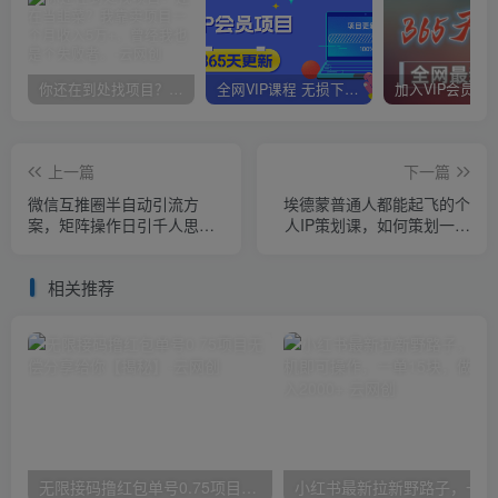
你还在到处找项目？还在当韭菜？我靠卖项目一个月收入5万+，曾经我也是个失败者。
全网VIP课程 无损下载~
上一篇
下一篇
微信互推圈半自动引流方
埃德蒙普通人都能起飞的个
案，矩阵操作日引千人思路
人IP策划课，如何策划一个
【详细视频教程】
优质个人IP
相关推荐
无限接码撸红包单号0.75项目无偿分享给你【揭秘】
小红