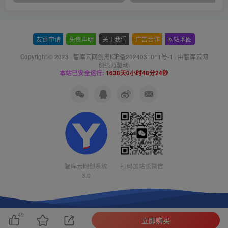
友链申请
-
免责声明
-
关于我们
-
广告合作
-
网站地图
Copyright © 2023 ·
智库云网创黑ICP备2024031011号-1
· 由
智库云网
创
强力驱动.
本站已安全运行:
1638天0小时48分24秒
智库云网创系统
扫码加站长微信
3.0
49
立即购买