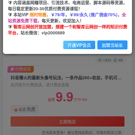
🔰 内容涵盖网赚项目、引流技术、电商运营、脚本源码等资源，
每日稳定更新20-30优质付费资源课程！
首页
创业课程
会员免费
正文
🔰 本站VIP
限时特惠，
￥79/年，￥99/永久 (推广佣金70%)，
全
站资源免费下载，
每天更新，欢迎加入！
抖音爆火的最新头像号玩法，一条作品200+收
🔰
智库云网创开放加盟，搭建一个和智库云网创一样的知识付费
平台，
站长微信：vip2000889
益，手机可做，适合小白
开通VIP会员
加盟当站长
智库云网创
关注
私信
2年前发布
1434
49
付费阅读
抖音爆火的最新头像号玩法，一条作品200+收益，手机可做，适合小白
此内容为付费阅读，请付费后查看
9.9
99
云币
云币
免费
会员
立即购买
您当前未登录！建议登陆后购买，可保存购买订单